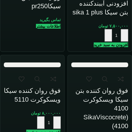
افزودنی آببندکننده
سیکاpr250
بتن سیکا sika 1 plus
تماس بگیرید
۷,۵۰۰,۰۰۰
تومان
اطلاعات بیشتر
+
-
افزودن به سبد خرید
فوق روان کننده بتن
فوق روان کننده سیکا
سیکا ویسکوکرت
ویسکوکرت 5110
4100
۸,۰۰۰,۰۰۰
تومان
(SikaViscocrete
+
-
4100)