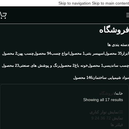
Skip to navigation
Skip to main content
فروشگاه
دسته بندی ها
ابزار
35 محصول
اسپیسر بتنی
1 محصول
انواع چسب
94 محصول
چسب پهن
2 محصول
چسب ساندیسی
1 محصول
خونه باغ
2 محصول
رنگ و پوشش های صنعتی
23 محصول
مواد شیمیایی ساختمان
146 محصول
خانه
/
فروشگاه
Showing all 17 results
نمایش نوار کناری
نمایش
72
36
24
9
فیلتر ها