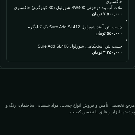
ملات آب بند دوجزئی SW400 شورلول (30 کیلوگرم) خاکستری
۷,۵۰۰,۰۰۰
تومان
چسب بتن آببند شورلول Sure Add SL412 یک کیلوگرم
۵۵۰,۰۰۰
تومان
چسب بتن استحکامی شورلول Sure Add SL406
۳,۲۵۰,۰۰۰
تومان
مرجع تخصصی تأمین و فروش انواع چسب، مواد شیمیایی ساختمان، رنگ و
پوشش، ابزار و عایق با تضمین کیفیت.