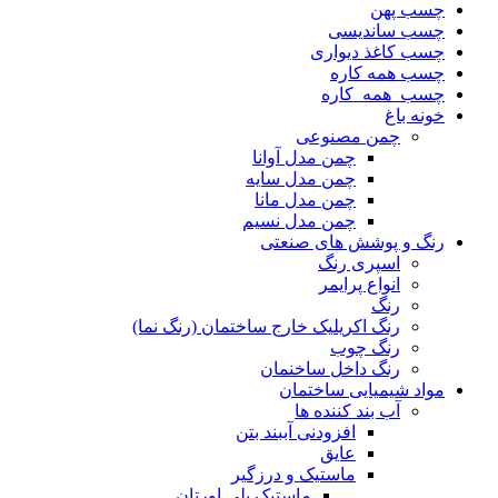
چسب پهن
چسب ساندیسی
چسب کاغذ دیواری
چسب همه کاره
چسب_همه_کاره
خونه باغ
چمن مصنوعی
چمن مدل آوانا
چمن مدل سایه
چمن مدل مانا
چمن مدل نسیم
رنگ و پوشش های صنعتی
اسپری رنگ
انواع پرایمر
رنگ
رنگ اکریلیک خارج ساختمان (رنگ نما)
رنگ چوب
رنگ داخل ساخنمان
مواد شیمیایی ساختمان
آب بند کننده ها
افزودنی آببند بتن
عایق
ماستیک و درزگیر
ماستیک پلی اورتان