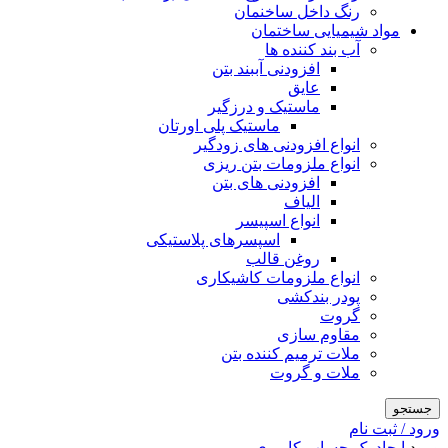
رنگ داخل ساخنمان
مواد شیمیایی ساختمان
آب بند کننده ها
افزودنی آببند بتن
عایق
ماستیک و درزگیر
ماستیک پلی اورتان
انواع افزودنی های زودگیر
انواع ملزومات بتن ریزی
افزودنی های بتن
الیاف
انواع اسپیسر
اسپسرهای پلاستیکی
روغن قالب
انواع ملزومات کاشیکاری
پودر بندکشی
گروت
مقاوم سازی
ملات ترمیم کننده بتن
ملات و گروت
جستجو
ورود / ثبت نام
ورود
ایجاد یک حساب کاربری