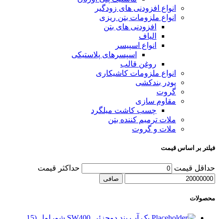
انواع افزودنی های زودگیر
انواع ملزومات بتن ریزی
افزودنی های بتن
الیاف
انواع اسپیسر
اسپسرهای پلاستیکی
روغن قالب
انواع ملزومات کاشیکاری
پودر بندکشی
گروت
مقاوم سازی
چسب کاشت میلگرد
ملات ترمیم کننده بتن
ملات و گروت
فیلتر بر اساس قیمت
حداقل قیمت
حداكثر قيمت
صافی
محصولات
پک آب بند دوجزئی SW400 شورلول (15