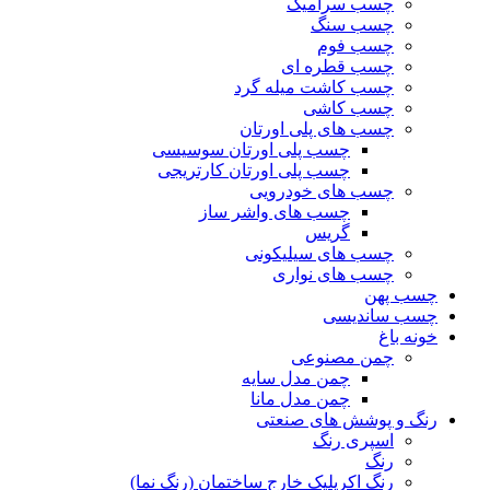
چسب سرامیک
چسب سنگ
چسب فوم
چسب قطره ای
چسب کاشت میله گرد
چسب کاشی
چسب های پلی اورتان
چسب پلی اورتان سوسیسی
چسب پلی اورتان کارتریجی
چسب های خودرویی
چسب های واشر ساز
گریس
چسب های سیلیکونی
چسب های نواری
چسب پهن
چسب ساندیسی
خونه باغ
چمن مصنوعی
چمن مدل سایه
چمن مدل مانا
رنگ و پوشش های صنعتی
اسپری رنگ
رنگ
رنگ اکریلیک خارج ساختمان (رنگ نما)