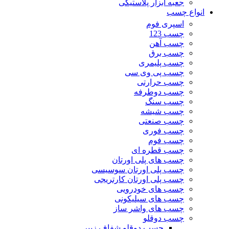
جعبه ابزار پلاستیکی
انواع چسب
اسپری فوم
چسب 123
چسب آهن
چسب برق
چسب پلیمری
چسب پی وی سی
چسب حرارتی
چسب دوطرفه
چسب سنگ
چسب شیشه
چسب صنعتی
چسب فوری
چسب فوم
چسب قطره ای
چسب های پلی اورتان
چسب پلی اورتان سوسیسی
چسب پلی اورتان کارتریجی
چسب های خودرویی
چسب های سیلیکونی
چسب های واشر ساز
چسب دوقلو
چسب دوقلو شفاف زیپر