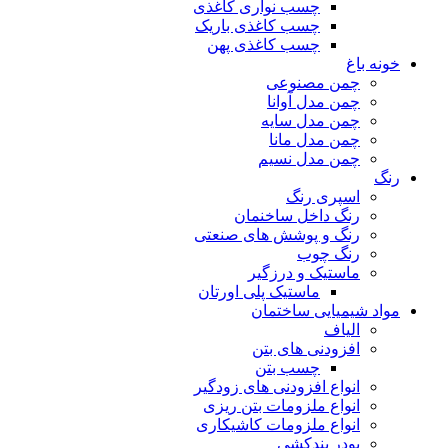
چسب نواری کاغذی
چسب کاغذی باریک
چسب کاغذی پهن
خونه باغ
چمن مصنوعی
چمن مدل آوانا
چمن مدل سایه
چمن مدل مانا
چمن مدل نسیم
رنگ
اسپری رنگ
رنگ داخل ساخنمان
رنگ و پوشش های صنعتی
رنگ چوب
ماستیک و درزگیر
ماستیک پلی اورتان
مواد شیمیایی ساختمان
الیاف
افزودنی های بتن
چسب بتن
انواع افزودنی های زودگیر
انواع ملزومات بتن ریزی
انواع ملزومات کاشیکاری
پودر بندکشی