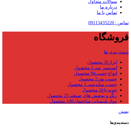
سوالات متداول
درباره ما
تماس با ما
تماس : 09113435220
فروشگاه
دسته بندی ها
ابزار
35 محصول
اسپیسر بتنی
1 محصول
انواع چسب
94 محصول
چسب پهن
2 محصول
چسب ساندیسی
1 محصول
خونه باغ
2 محصول
رنگ و پوشش های صنعتی
23 محصول
مواد شیمیایی ساختمان
146 محصول
بستن
دسته‌بندی‌ها