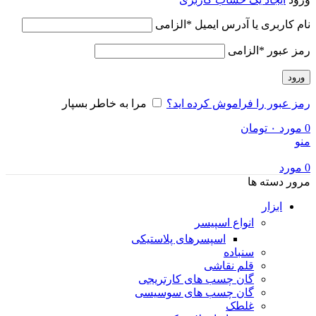
نام کاربری یا آدرس ایمیل
*
الزامی
رمز عبور
*
الزامی
ورود
رمز عبور را فراموش کرده اید؟
مرا به خاطر بسپار
0
مورد
۰
تومان
منو
0
مورد
مرور دسته ها
ابزار
انواع اسپیسر
اسپسرهای پلاستیکی
سنباده
قلم نقاشی
گان چسب های کارتریجی
گان چسب های سوسیسی
غلطک