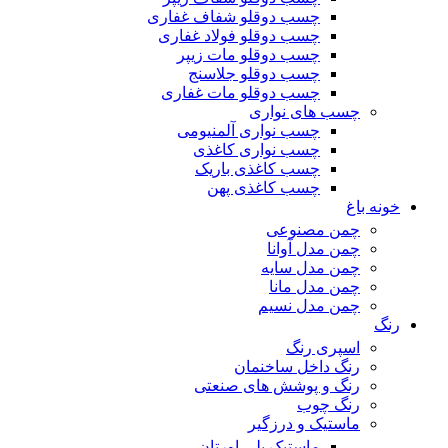
چسب دوقلو شفاف غفاری
چسب دوقلو فولاد غفاری
چسب دوقلو مات زیپر
چسب دوقلو جلاسنج
چسب دوقلو مات غفاری
چسب های نواری
چسب نواری آلمنیومی
چسب نواری کاغذی
چسب کاغذی باریک
چسب کاغذی پهن
خونه باغ
چمن مصنوعی
چمن مدل آوانا
چمن مدل سایه
چمن مدل مانا
چمن مدل نسیم
رنگ
اسپری رنگ
رنگ داخل ساخنمان
رنگ و پوشش های صنعتی
رنگ چوب
ماستیک و درزگیر
ماستیک پلی اورتان