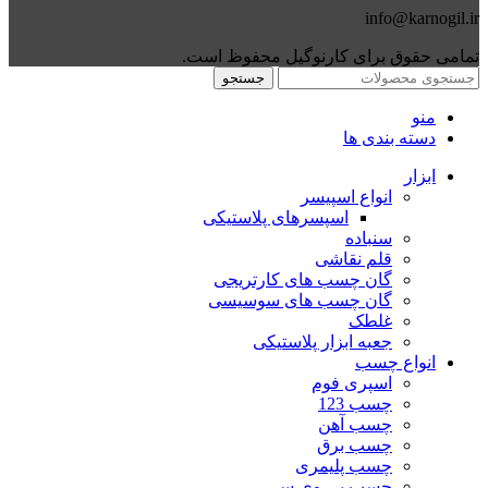
info@karnogil.ir
تمامی حقوق برای کارنوگیل محفوظ است.
جستجو
منو
دسته بندی ها
ابزار
انواع اسپیسر
اسپسرهای پلاستیکی
سنباده
قلم نقاشی
گان چسب های کارتریجی
گان چسب های سوسیسی
غلطک
جعبه ابزار پلاستیکی
انواع چسب
اسپری فوم
چسب 123
چسب آهن
چسب برق
چسب پلیمری
چسب پی وی سی