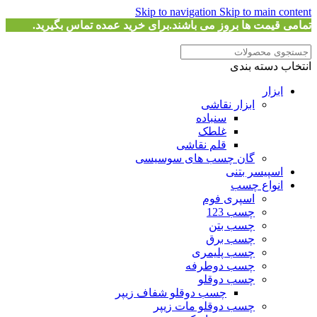
Skip to navigation
Skip to main content
تمامی قیمت ها بروز می باشند.برای خرید عمده تماس بگیرید.
انتخاب دسته بندی
ابزار
ابزار نقاشی
سنباده
غلطک
قلم نقاشی
گان چسب های سوسیسی
اسپیسر بتنی
انواع چسب
اسپری فوم
چسب 123
چسب بتن
چسب برق
چسب پلیمری
چسب دوطرفه
چسب دوقلو
چسب دوقلو شفاف زیپر
چسب دوقلو مات زیپر