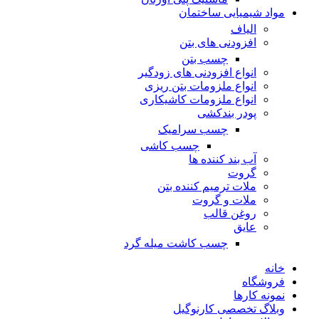
مواد شیمیایی ساختمان
الیاف
افزودنی های بتن
چسب بتن
انواع افزودنی های زودگیر
انواع ملزومات بتن ریزی
انواع ملزومات کاشیکاری
پودر بندکشی
چسب سرامیک
چسب کاشی
آب بند کننده ها
گروت
ملات ترمیم کننده بتن
ملات و گروت
روغن قالب
عایق
چسب کاشت میله گرد
خانه
فروشگاه
نمونه کارها
وبلاگ تخصصی کارنوگیل