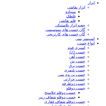
ابزار
ابزار نقاشی
سنباده
غلطک
قلم نقاشی
جعبه ابزار پلاستیکی
گان چسب های سوسیسی
گان چسب های کارتریجی
اسپیسر بتنی
انواع چسب
اسپری فوم
چسب 123
چسب آهن
چسب بتن
چسب برق
چسب پلیمری
چسب پی وی سی
چسب حرارتی
چسب دوطرفه
چسب دوقلو
چسب دوقلو جلاسنج
چسب دوقلو شفاف زیپر
چسب دوقلو شفاف غفاری