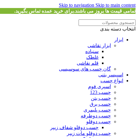
Skip to navigation
Skip to main content
تمامی قیمت ها بروز می باشند.برای خرید عمده تماس بگیرید.
انتخاب دسته بندی
ابزار
ابزار نقاشی
سنباده
غلطک
قلم نقاشی
گان چسب های سوسیسی
اسپیسر بتنی
انواع چسب
اسپری فوم
چسب 123
چسب بتن
چسب برق
چسب پلیمری
چسب دوطرفه
چسب دوقلو
چسب دوقلو شفاف زیپر
چسب دوقلو مات زیپر