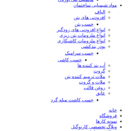
مواد شیمیایی ساختمان
الیاف
افزودنی های بتن
چسب بتن
انواع افزودنی های زودگیر
انواع ملزومات بتن ریزی
انواع ملزومات کاشیکاری
پودر بندکشی
چسب سرامیک
چسب کاشی
آب بند کننده ها
گروت
ملات ترمیم کننده بتن
ملات و گروت
روغن قالب
عایق
چسب کاشت میله گرد
خانه
فروشگاه
نمونه کارها
وبلاگ تخصصی کارنوگیل