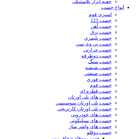
جعبه ابزار پلاستیکی
انواع چسب
اسپری فوم
چسب 123
چسب آهن
چسب برق
چسب پلیمری
چسب پی وی سی
چسب حرارتی
چسب دوطرفه
چسب سنگ
چسب شیشه
چسب صنعتی
چسب فوری
چسب فوم
چسب قطره ای
چسب های پلی اورتان
چسب پلی اورتان سوسیسی
چسب پلی اورتان کارتریجی
چسب های خودرویی
چسب های سیلیکونی
چسب های واشر ساز
چسب دوقلو
چسب دوقلو شفاف زیپر