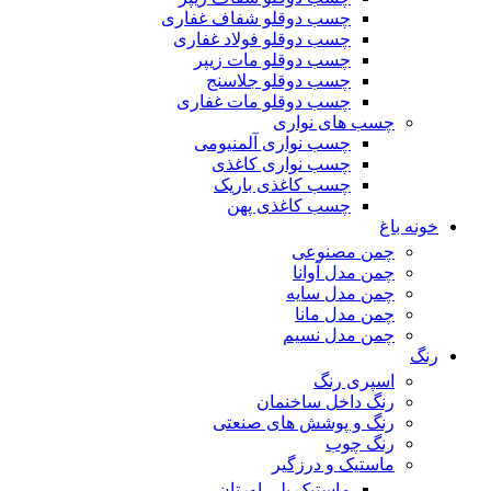
چسب دوقلو شفاف غفاری
چسب دوقلو فولاد غفاری
چسب دوقلو مات زیپر
چسب دوقلو جلاسنج
چسب دوقلو مات غفاری
چسب های نواری
چسب نواری آلمنیومی
چسب نواری کاغذی
چسب کاغذی باریک
چسب کاغذی پهن
خونه باغ
چمن مصنوعی
چمن مدل آوانا
چمن مدل سایه
چمن مدل مانا
چمن مدل نسیم
رنگ
اسپری رنگ
رنگ داخل ساخنمان
رنگ و پوشش های صنعتی
رنگ چوب
ماستیک و درزگیر
ماستیک پلی اورتان