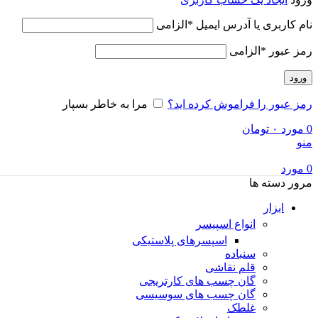
نام کاربری یا آدرس ایمیل
*
الزامی
رمز عبور
*
الزامی
ورود
رمز عبور را فراموش کرده اید؟
مرا به خاطر بسپار
0
مورد
۰
تومان
منو
0
مورد
مرور دسته ها
ابزار
انواع اسپیسر
اسپسرهای پلاستیکی
سنباده
قلم نقاشی
گان چسب های کارتریجی
گان چسب های سوسیسی
غلطک