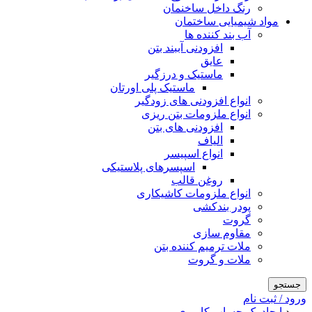
رنگ داخل ساخنمان
مواد شیمیایی ساختمان
آب بند کننده ها
افزودنی آببند بتن
عایق
ماستیک و درزگیر
ماستیک پلی اورتان
انواع افزودنی های زودگیر
انواع ملزومات بتن ریزی
افزودنی های بتن
الیاف
انواع اسپیسر
اسپسرهای پلاستیکی
روغن قالب
انواع ملزومات کاشیکاری
پودر بندکشی
گروت
مقاوم سازی
ملات ترمیم کننده بتن
ملات و گروت
جستجو
ورود / ثبت نام
ورود
ایجاد یک حساب کاربری