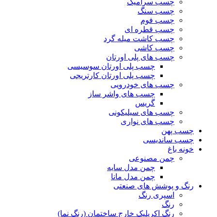
چسب سرامیک
چسب سنگ
چسب فوم
چسب قطره ای
چسب کاشت میله گرد
چسب کاشی
چسب های پلی اورتان
چسب پلی اورتان سوسیسی
چسب پلی اورتان کارتریجی
چسب های خودرویی
چسب های واشر ساز
گریس
چسب های سیلیکونی
چسب های نواری
چسب پهن
چسب ساندیسی
خونه باغ
چمن مصنوعی
چمن مدل سایه
چمن مدل مانا
رنگ و پوشش های صنعتی
اسپری رنگ
رنگ
رنگ اکریلیک خارج ساختمان (رنگ نما)