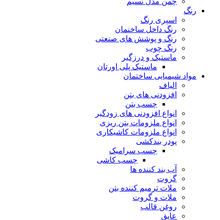
چمن مدل نسیم
رنگ
اسپری رنگ
رنگ داخل ساخنمان
رنگ و پوشش های صنعتی
رنگ چوب
ماستیک و درزگیر
ماستیک پلی اورتان
مواد شیمیایی ساختمان
الیاف
افزودنی های بتن
چسب بتن
انواع افزودنی های زودگیر
انواع ملزومات بتن ریزی
انواع ملزومات کاشیکاری
پودر بندکشی
چسب سرامیک
چسب کاشی
آب بند کننده ها
گروت
ملات ترمیم کننده بتن
ملات و گروت
روغن قالب
عایق