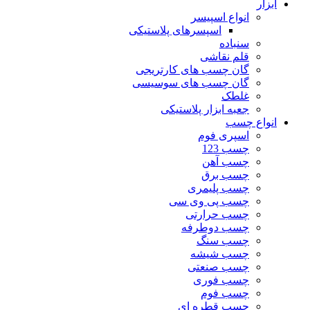
ابزار
انواع اسپیسر
اسپسرهای پلاستیکی
سنباده
قلم نقاشی
گان چسب های کارتریجی
گان چسب های سوسیسی
غلطک
جعبه ابزار پلاستیکی
انواع چسب
اسپری فوم
چسب 123
چسب آهن
چسب برق
چسب پلیمری
چسب پی وی سی
چسب حرارتی
چسب دوطرفه
چسب سنگ
چسب شیشه
چسب صنعتی
چسب فوری
چسب فوم
چسب قطره ای