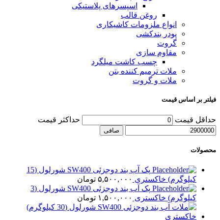
اسپسرهای پلاستیکی
روغن قالب
انواع ملزومات کاشیکاری
پودر بندکشی
گروت
مقاوم سازی
چسب کاشت میلگرد
ملات ترمیم کننده بتن
ملات و گروت
فیلتر بر اساس قیمت
حداقل قیمت
حداكثر قيمت
صافی
محصولات
پک آب بند دوجزئی SW400 شورلول (15
کیلوگرم) خاکستری
۵,۵۰۰,۰۰۰
تومان
پک آب بند دوجزئی SW400 شورلول (3
کیلوگرم) خاکستری
۱,۵۰۰,۰۰۰
تومان