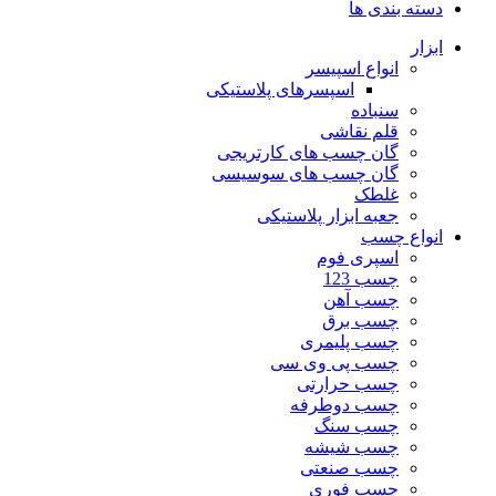
دسته بندی ها
ابزار
انواع اسپیسر
اسپسرهای پلاستیکی
سنباده
قلم نقاشی
گان چسب های کارتریجی
گان چسب های سوسیسی
غلطک
جعبه ابزار پلاستیکی
انواع چسب
اسپری فوم
چسب 123
چسب آهن
چسب برق
چسب پلیمری
چسب پی وی سی
چسب حرارتی
چسب دوطرفه
چسب سنگ
چسب شیشه
چسب صنعتی
چسب فوری