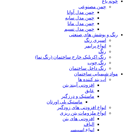
خونه باغ
چمن مصنوعی
چمن مدل آوانا
چمن مدل سایه
چمن مدل مانا
چمن مدل نسیم
رنگ و پوشش های صنعتی
اسپری رنگ
انواع پرایمر
رنگ
رنگ اکریلیک خارج ساختمان (رنگ نما)
رنگ چوب
رنگ داخل ساخنمان
مواد شیمیایی ساختمان
آب بند کننده ها
افزودنی آببند بتن
عایق
ماستیک و درزگیر
ماستیک پلی اورتان
انواع افزودنی های زودگیر
انواع ملزومات بتن ریزی
افزودنی های بتن
الیاف
انواع اسپیسر