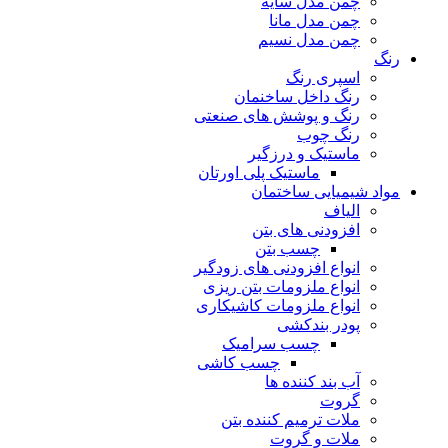
چمن مدل سایه
چمن مدل مانا
چمن مدل نسیم
رنگ
اسپری رنگ
رنگ داخل ساخنمان
رنگ و پوشش های صنعتی
رنگ چوب
ماستیک و درزگیر
ماستیک پلی اورتان
مواد شیمیایی ساختمان
الیاف
افزودنی های بتن
چسب بتن
انواع افزودنی های زودگیر
انواع ملزومات بتن ریزی
انواع ملزومات کاشیکاری
پودر بندکشی
چسب سرامیک
چسب کاشی
آب بند کننده ها
گروت
ملات ترمیم کننده بتن
ملات و گروت