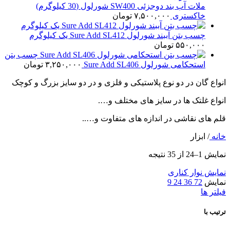
ملات آب بند دوجزئی SW400 شورلول (30 کیلوگرم)
خاکستری
۷,۵۰۰,۰۰۰
تومان
چسب بتن آببند شورلول Sure Add SL412 یک کیلوگرم
۵۵۰,۰۰۰
تومان
چسب بتن
استحکامی شورلول Sure Add SL406
۳,۲۵۰,۰۰۰
تومان
انواع گان در دو نوع پلاستیکی و فلزی و در دو سایز بزرگ و کوچک
انواع غلتک ها در سایز های مختلف و….
قلم های نقاشی در اندازه های متفاوت و…..
خانه
/
ابزار
نمایش 1–24 از 35 نتیجه
نمایش نوار کناری
نمایش
72
36
24
9
فیلتر ها
ترتیب با