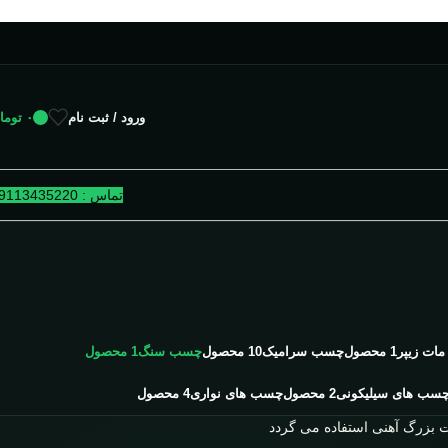
ورود / ثبت نام
۰
توما
تماس : 09113435220
ات زیپر
1 محصول
چسب سرامیک
10 محصول
چسب سنگ
1 محصول
سب های سیلیکونی
2 محصول
چسب های نواری
4 محصول
بزرگ آهنی استفاده می گردد