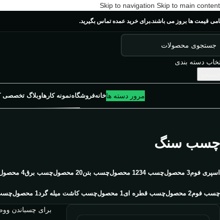
Skip to navigation
Skip to main content
امی قیمت ها بروز می باشند.برای خرید عمده تماس بگیرید.
تخاب دسته بندی
ستجو
مرور دسته ها
خانه
فروشگاه
نمونه کارها
وبلاگ تخصصی ک
چسب سنگ
اسپری فوم
3 محصول
چسب 123
4 محصول
چسب بتن
20 محصول
چسب برق
4 محصول
چسب فوم
2 محصول
چسب قطره ای
1 محصول
چسب کاشت میله گرد
1 محصول
چسب
برای چسباندن ووص