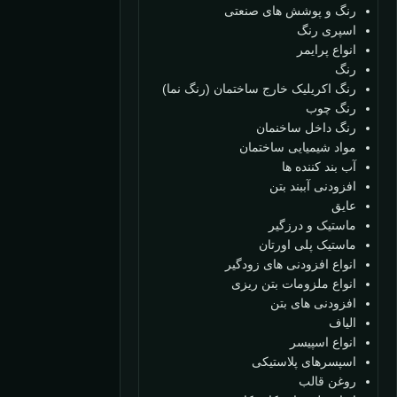
رنگ و پوشش های صنعتی
اسپری رنگ
انواع پرایمر
رنگ
رنگ اکریلیک خارج ساختمان (رنگ نما)
رنگ چوب
رنگ داخل ساخنمان
مواد شیمیایی ساختمان
آب بند کننده ها
افزودنی آببند بتن
عایق
ماستیک و درزگیر
ماستیک پلی اورتان
انواع افزودنی های زودگیر
انواع ملزومات بتن ریزی
افزودنی های بتن
الیاف
انواع اسپیسر
اسپسرهای پلاستیکی
روغن قالب