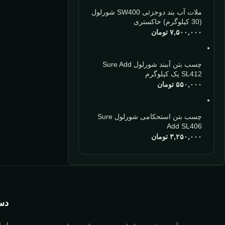
ملات آب بند دوجزئی SW400 شورلول
(30 کیلوگرم) خاکستری
۷,۵۰۰,۰۰۰
تومان
چسب بتن آببند شورلول Sure Add
SL412 یک کیلوگرم
۵۵۰,۰۰۰
تومان
چسب بتن استحکامی شورلول Sure
Add SL406
۳,۲۵۰,۰۰۰
تومان
دست
انو