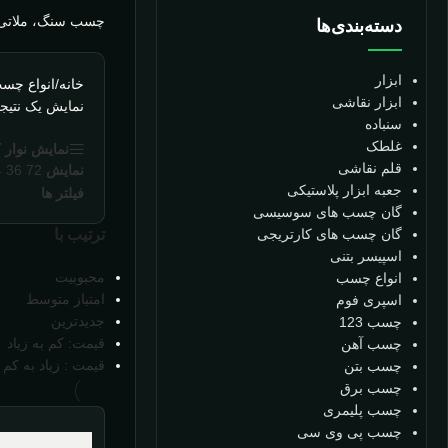
چسب سنگ، ملاتی ب
دسته‌بندی‌ها
ابزار
خانه
/
انواع چس
ابزار نقاشی
نمایش یک نتیج
سنباده
غلطک
نمایش نوار 
قلم نقاشی
نمایش
72
36
4
جعبه ابزار پلاستیکی
فیلتر ها
گان چسب های سوسیسی
گان چسب های کارتریجی
ترتیب با
اسپیسر بتنی
محبوبیت
انواع چسب
امتیاز متوسط
اسپری فوم
جدیدترین
چسب 123
قیمت: کم به زیاد
چسب آهن
قیمت : زیاد به کم
چسب بتن
چسب برق
چسب پلیمری
چسب پی وی سی