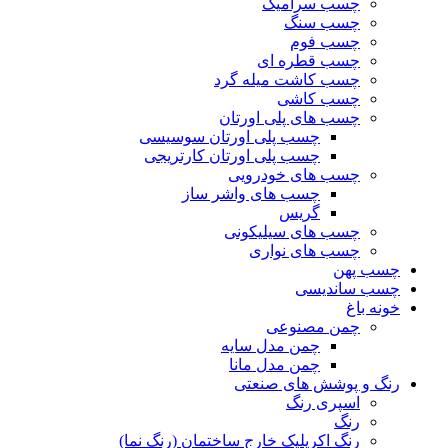
چسب سرامیک
چسب سنگ
چسب فوم
چسب قطره ای
چسب کاشت میله گرد
چسب کاشی
چسب های پلی اورتان
چسب پلی اورتان سوسیسی
چسب پلی اورتان کارتریجی
چسب های خودرویی
چسب های واشر ساز
گریس
چسب های سیلیکونی
چسب های نواری
چسب پهن
چسب ساندیسی
خونه باغ
چمن مصنوعی
چمن مدل سایه
چمن مدل مانا
رنگ و پوشش های صنعتی
اسپری رنگ
رنگ
رنگ اکریلیک خارج ساختمان (رنگ نما)