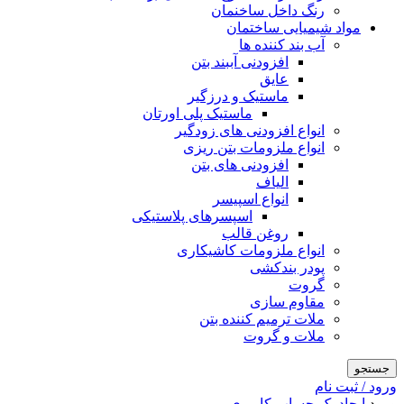
رنگ داخل ساخنمان
مواد شیمیایی ساختمان
آب بند کننده ها
افزودنی آببند بتن
عایق
ماستیک و درزگیر
ماستیک پلی اورتان
انواع افزودنی های زودگیر
انواع ملزومات بتن ریزی
افزودنی های بتن
الیاف
انواع اسپیسر
اسپسرهای پلاستیکی
روغن قالب
انواع ملزومات کاشیکاری
پودر بندکشی
گروت
مقاوم سازی
ملات ترمیم کننده بتن
ملات و گروت
جستجو
ورود / ثبت نام
ورود
ایجاد یک حساب کاربری