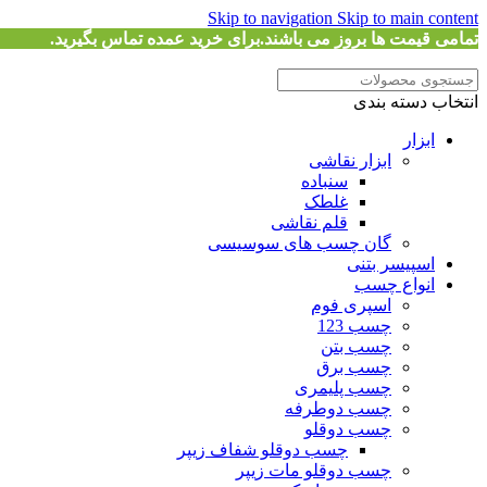
Skip to navigation
Skip to main content
تمامی قیمت ها بروز می باشند.برای خرید عمده تماس بگیرید.
انتخاب دسته بندی
ابزار
ابزار نقاشی
سنباده
غلطک
قلم نقاشی
گان چسب های سوسیسی
اسپیسر بتنی
انواع چسب
اسپری فوم
چسب 123
چسب بتن
چسب برق
چسب پلیمری
چسب دوطرفه
چسب دوقلو
چسب دوقلو شفاف زیپر
چسب دوقلو مات زیپر