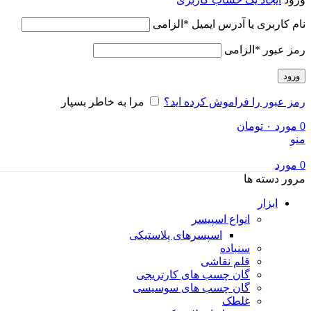
نام کاربری یا آدرس ایمیل
*
الزامی
رمز عبور
*
الزامی
ورود
رمز عبور را فراموش کرده اید؟
مرا به خاطر بسپار
0
مورد
۰
تومان
منو
0
مورد
مرور دسته ها
ابزار
انواع اسپیسر
اسپسرهای پلاستیکی
سنباده
قلم نقاشی
گان چسب های کارتریجی
گان چسب های سوسیسی
غلطک