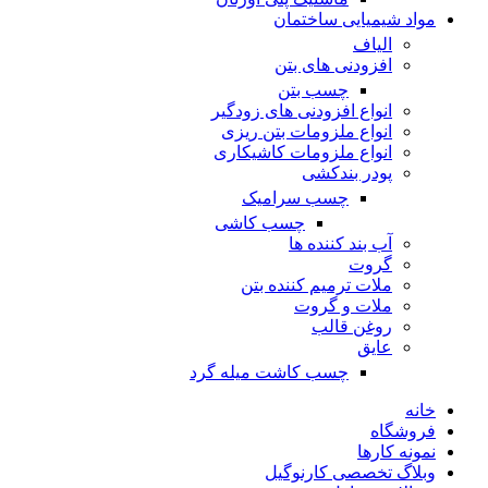
مواد شیمیایی ساختمان
الیاف
افزودنی های بتن
چسب بتن
انواع افزودنی های زودگیر
انواع ملزومات بتن ریزی
انواع ملزومات کاشیکاری
پودر بندکشی
چسب سرامیک
چسب کاشی
آب بند کننده ها
گروت
ملات ترمیم کننده بتن
ملات و گروت
روغن قالب
عایق
چسب کاشت میله گرد
خانه
فروشگاه
نمونه کارها
وبلاگ تخصصی کارنوگیل