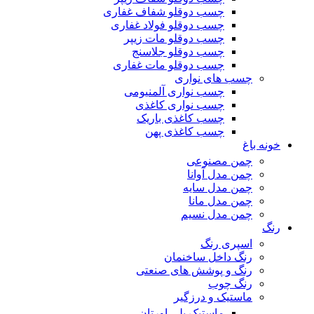
چسب دوقلو شفاف غفاری
چسب دوقلو فولاد غفاری
چسب دوقلو مات زیپر
چسب دوقلو جلاسنج
چسب دوقلو مات غفاری
چسب های نواری
چسب نواری آلمنیومی
چسب نواری کاغذی
چسب کاغذی باریک
چسب کاغذی پهن
خونه باغ
چمن مصنوعی
چمن مدل آوانا
چمن مدل سایه
چمن مدل مانا
چمن مدل نسیم
رنگ
اسپری رنگ
رنگ داخل ساخنمان
رنگ و پوشش های صنعتی
رنگ چوب
ماستیک و درزگیر
ماستیک پلی اورتان