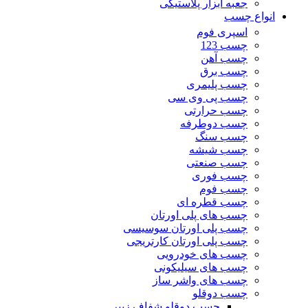
جعبه ابزار پلاستیکی
انواع چسب
اسپری فوم
چسب 123
چسب آهن
چسب برق
چسب پلیمری
چسب پی وی سی
چسب حرارتی
چسب دوطرفه
چسب سنگ
چسب شیشه
چسب صنعتی
چسب فوری
چسب فوم
چسب قطره ای
چسب های پلی اورتان
چسب پلی اورتان سوسیسی
چسب پلی اورتان کارتریجی
چسب های خودرویی
چسب های سیلیکونی
چسب های واشر ساز
چسب دوقلو
چسب دوقلو شفاف زیپر