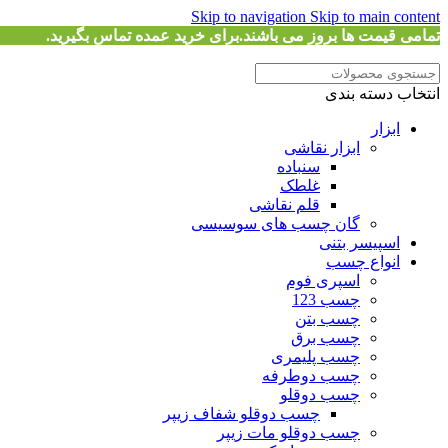
Skip to navigation
Skip to main content
تمامی قیمت ها بروز می باشند.برای خرید عمده تماس بگیرید.
انتخاب دسته بندی
ابزار
ابزار نقاشی
سنباده
غلطک
قلم نقاشی
گان چسب های سوسیسی
اسپیسر بتنی
انواع چسب
اسپری فوم
چسب 123
چسب بتن
چسب برق
چسب پلیمری
چسب دوطرفه
چسب دوقلو
چسب دوقلو شفاف زیپر
چسب دوقلو مات زیپر