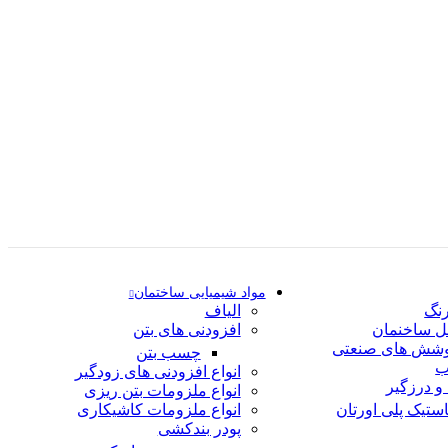
مواد شیمیایی ساختمان
نگ
الیاف
ل ساخنمان
افزودنی های بتن
وشش های صنعتی
چسب بتن
ب
انواع افزودنی های زودگیر
و درزگیر
انواع ملزومات بتن ریزی
ستیک پلی اورتان
انواع ملزومات کاشیکاری
پودر بندکشی