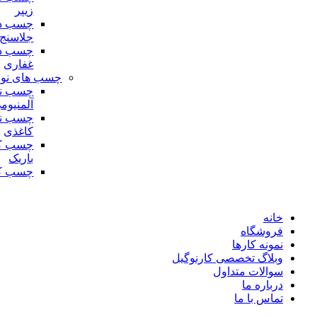
زیپر
چسب دو
جلاسنج
چسب دو
غفاری
چسب های نوا
چسب نو
آلمنیوم
چسب نو
کاغذی
چسب ک
باریک
چسب کا
خانه
فروشگاه
نمونه کارها
وبلاگ تخصصی کارنوگیل
سوالات متداول
درباره ما
تماس با ما