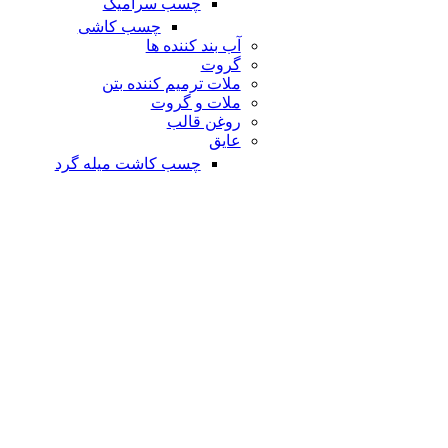
چسب سرامیک
چسب کاشی
آب بند کننده ها
گروت
ملات ترمیم کننده بتن
ملات و گروت
روغن قالب
عایق
چسب کاشت میله گرد