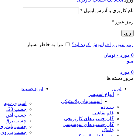
نام کاربری یا آدرس ایمیل
*
رمز عبور
*
ورود
رمز عبور را فراموش کرده اید؟
مرا به خاطر بسپار
0
مورد
۰
تومان
منو
0
مورد
مرور دسته ها
ابزار
انواع چسب
انواع اسپیسر
اسپسرهای پلاستیکی
اسپری فوم
سنباده
چسب 123
قلم نقاشی
چسب آهن
گان چسب های کارتریجی
چسب برق
گان چسب های سوسیسی
چسب پلیمری
غلطک
چسب پی وی 
جعبه ابزار پلاستیکی