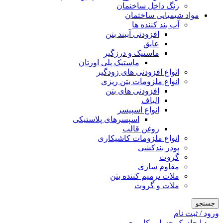
رنگ داخل ساخنمان
مواد شیمیایی ساختمان
آب بند کننده ها
افزودنی آببند بتن
عایق
ماستیک و درزگیر
ماستیک پلی اورتان
انواع افزودنی های زودگیر
انواع ملزومات بتن ریزی
افزودنی های بتن
الیاف
انواع اسپیسر
اسپسرهای پلاستیکی
روغن قالب
انواع ملزومات کاشیکاری
پودر بندکشی
گروت
مقاوم سازی
ملات ترمیم کننده بتن
ملات و گروت
جستجو
ورود / ثبت نام
ورود
ایجاد یک حساب کاربری