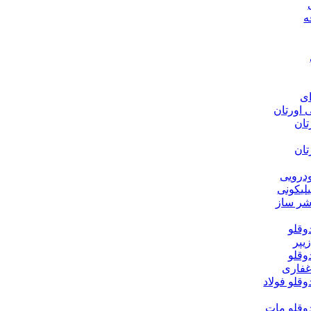
ه
ی
اورتان
ان
ان
درویی
یکونی
ر ساز
قلو
یپر
قلو
فاری
لو فولاد
قلو مات