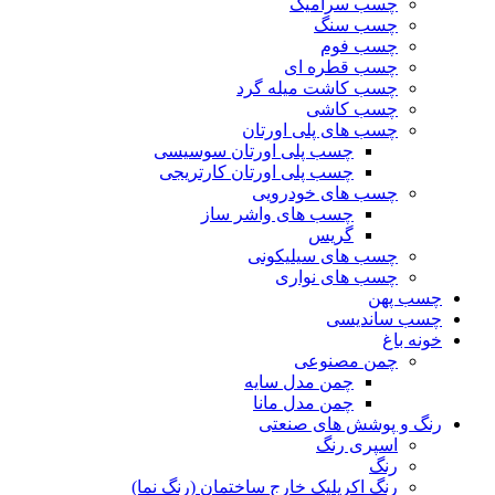
چسب سرامیک
چسب سنگ
چسب فوم
چسب قطره ای
چسب کاشت میله گرد
چسب کاشی
چسب های پلی اورتان
چسب پلی اورتان سوسیسی
چسب پلی اورتان کارتریجی
چسب های خودرویی
چسب های واشر ساز
گریس
چسب های سیلیکونی
چسب های نواری
چسب پهن
چسب ساندیسی
خونه باغ
چمن مصنوعی
چمن مدل سایه
چمن مدل مانا
رنگ و پوشش های صنعتی
اسپری رنگ
رنگ
رنگ اکریلیک خارج ساختمان (رنگ نما)