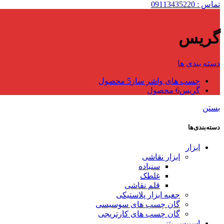
تماس : 09113435220
گریس
دسته بندی ها
چسب های واشر ساز
5 محصول
گریس
6 محصول
بستن
دسته‌بندی‌ها
ابزار
ابزار نقاشی
سنباده
غلطک
قلم نقاشی
جعبه ابزار پلاستیکی
گان چسب های سوسیسی
گان چسب های کارتریجی
اسپیسر بتنی