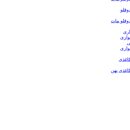
قلو
قلو مات
ری
اری
ی
اری
اغذی
غذی پهن