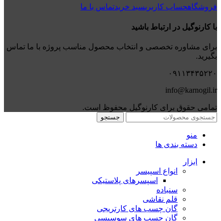
فروشگاه
حساب کاربری
سبد خرید
تماس با ما
با کارنوگیل در ارتباط باشید
برای مشاوره تخصصی و انتخاب محصول مناسب پروژه با ما تماس
بگیرید.
۰۹۱۱۳۴۳۵۲۲۰
info@karnogil.ir
تمامی حقوق برای کارنوگیل محفوظ است.
جستجو
منو
دسته بندی ها
ابزار
انواع اسپیسر
اسپسرهای پلاستیکی
سنباده
قلم نقاشی
گان چسب های کارتریجی
گان چسب های سوسیسی