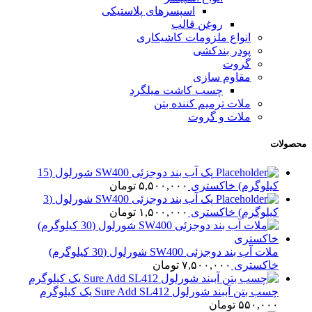
اسپسرهای پلاستیکی
روغن قالب
انواع ملزومات کاشیکاری
پودر بندکشی
گروت
مقاوم سازی
چسب کاشت میلگرد
ملات ترمیم کننده بتن
ملات و گروت
محصولات
پک آب بند دوجزئی SW400 شورلول (15
کیلوگرم) خاکستری
۵,۵۰۰,۰۰۰
تومان
پک آب بند دوجزئی SW400 شورلول (3
کیلوگرم) خاکستری
۱,۵۰۰,۰۰۰
تومان
ملات آب بند دوجزئی SW400 شورلول (30 کیلوگرم)
خاکستری
۷,۵۰۰,۰۰۰
تومان
چسب بتن آببند شورلول Sure Add SL412 یک کیلوگرم
۵۵۰,۰۰۰
تومان