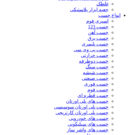
غلطک
جعبه ابزار پلاستیکی
انواع چسب
اسپری فوم
چسب 123
چسب آهن
چسب برق
چسب پلیمری
چسب پی وی سی
چسب حرارتی
چسب دوطرفه
چسب سنگ
چسب شیشه
چسب صنعتی
چسب فوری
چسب فوم
چسب قطره ای
چسب های پلی اورتان
چسب پلی اورتان سوسیسی
چسب پلی اورتان کارتریجی
چسب های خودرویی
چسب های سیلیکونی
چسب های واشر ساز