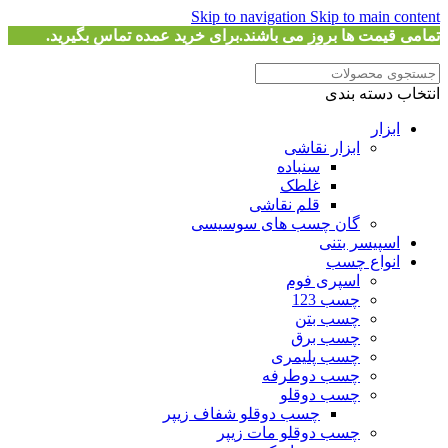
Skip to navigation
Skip to main content
تمامی قیمت ها بروز می باشند.برای خرید عمده تماس بگیرید.
انتخاب دسته بندی
ابزار
ابزار نقاشی
سنباده
غلطک
قلم نقاشی
گان چسب های سوسیسی
اسپیسر بتنی
انواع چسب
اسپری فوم
چسب 123
چسب بتن
چسب برق
چسب پلیمری
چسب دوطرفه
چسب دوقلو
چسب دوقلو شفاف زیپر
چسب دوقلو مات زیپر