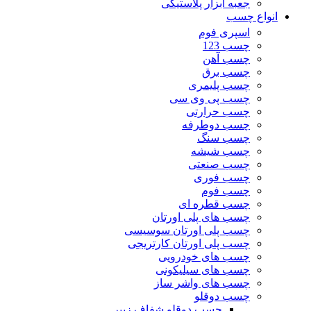
جعبه ابزار پلاستیکی
انواع چسب
اسپری فوم
چسب 123
چسب آهن
چسب برق
چسب پلیمری
چسب پی وی سی
چسب حرارتی
چسب دوطرفه
چسب سنگ
چسب شیشه
چسب صنعتی
چسب فوری
چسب فوم
چسب قطره ای
چسب های پلی اورتان
چسب پلی اورتان سوسیسی
چسب پلی اورتان کارتریجی
چسب های خودرویی
چسب های سیلیکونی
چسب های واشر ساز
چسب دوقلو
چسب دوقلو شفاف زیپر