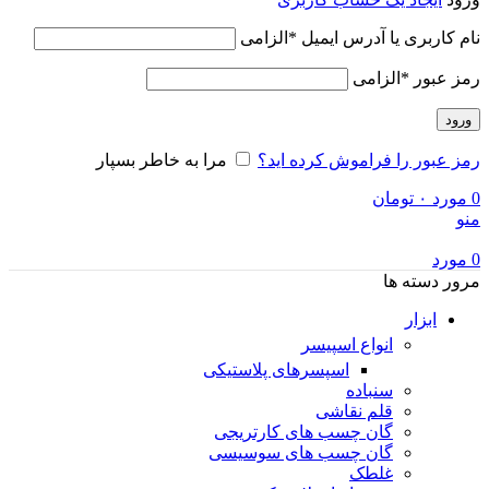
نام کاربری یا آدرس ایمیل
*
الزامی
رمز عبور
*
الزامی
ورود
رمز عبور را فراموش کرده اید؟
مرا به خاطر بسپار
0
مورد
۰
تومان
منو
0
مورد
مرور دسته ها
ابزار
انواع اسپیسر
اسپسرهای پلاستیکی
سنباده
قلم نقاشی
گان چسب های کارتریجی
گان چسب های سوسیسی
غلطک