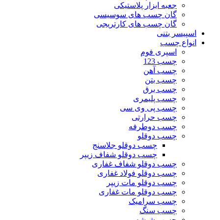
جعبه ابزار پلاستیکی
گان چسب های سوسیسی
گان چسب های کارتریجی
اسپیسر بتنی
انواع چسب
اسپری فوم
چسب 123
چسب آهن
چسب بتن
چسب برق
چسب پلیمری
چسب پی وی سی
چسب حرارتی
چسب دوطرفه
چسب دوقلو
چسب دوقلو جلاسنج
چسب دوقلو شفاف زیپر
چسب دوقلو شفاف غفاری
چسب دوقلو فولاد غفاری
چسب دوقلو مات زیپر
چسب دوقلو مات غفاری
چسب سرامیک
چسب سنگ
چسب شیشه