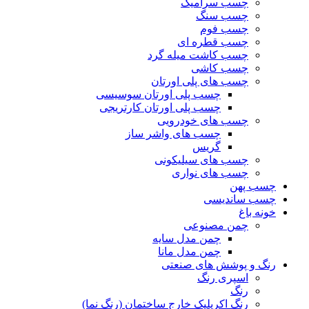
چسب سرامیک
چسب سنگ
چسب فوم
چسب قطره ای
چسب کاشت میله گرد
چسب کاشی
چسب های پلی اورتان
چسب پلی اورتان سوسیسی
چسب پلی اورتان کارتریجی
چسب های خودرویی
چسب های واشر ساز
گریس
چسب های سیلیکونی
چسب های نواری
چسب پهن
چسب ساندیسی
خونه باغ
چمن مصنوعی
چمن مدل سایه
چمن مدل مانا
رنگ و پوشش های صنعتی
اسپری رنگ
رنگ
رنگ اکریلیک خارج ساختمان (رنگ نما)