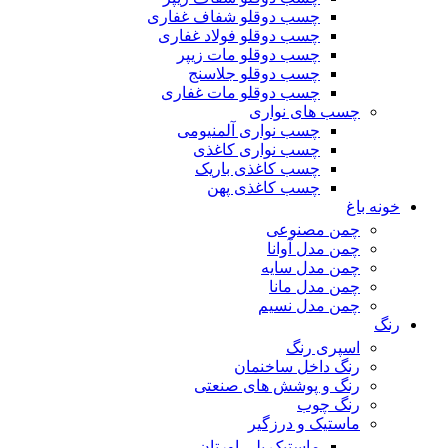
چسب دوقلو شفاف غفاری
چسب دوقلو فولاد غفاری
چسب دوقلو مات زیپر
چسب دوقلو جلاسنج
چسب دوقلو مات غفاری
چسب های نواری
چسب نواری آلمنیومی
چسب نواری کاغذی
چسب کاغذی باریک
چسب کاغذی پهن
خونه باغ
چمن مصنوعی
چمن مدل آوانا
چمن مدل سایه
چمن مدل مانا
چمن مدل نسیم
رنگ
اسپری رنگ
رنگ داخل ساخنمان
رنگ و پوشش های صنعتی
رنگ چوب
ماستیک و درزگیر
ماستیک پلی اورتان