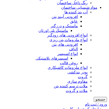
رنگ داخل ساخنمان
مواد شیمیایی ساختمان
آب بند کننده ها
افزودنی آببند بتن
عایق
ماستیک و درزگیر
ماستیک پلی اورتان
انواع افزودنی های زودگیر
انواع ملزومات بتن ریزی
افزودنی های بتن
الیاف
انواع اسپیسر
اسپسرهای پلاستیکی
روغن قالب
انواع ملزومات کاشیکاری
پودر بندکشی
گروت
مقاوم سازی
ملات ترمیم کننده بتن
ملات و گروت
جستجو
ورود / ثبت نام
ورود
ایجاد یک حساب کاربری