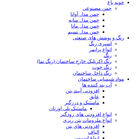
خونه باغ
چمن مصنوعی
چمن مدل آوانا
چمن مدل سایه
چمن مدل مانا
چمن مدل نسیم
رنگ و پوشش های صنعتی
اسپری رنگ
انواع پرایمر
رنگ
رنگ اکریلیک خارج ساختمان (رنگ نما)
رنگ چوب
رنگ داخل ساخنمان
مواد شیمیایی ساختمان
آب بند کننده ها
افزودنی آببند بتن
عایق
ماستیک و درزگیر
ماستیک پلی اورتان
انواع افزودنی های زودگیر
انواع ملزومات بتن ریزی
افزودنی های بتن
الیاف
انواع اسپیسر