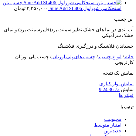
چسب بتن
استحکامی شورلول Sure Add SL406
۳,۲۵۰,۰۰۰
تومان
این چسب
آب بندی در نما های خشک نظیر سمنت برد(فایبرسمنت برد) و نمای
خشک سرامیکی
چسباندن فلاشینگ و درزگیری فلاشینگ
خانه
/
انواع چسب
/
چسب های پلی اورتان
/
چسب پلی اورتان
کارتریجی
نمایش یک نتیجه
نمایش نوار کناری
نمایش
72
36
24
9
فیلتر ها
ترتیب با
محبوبیت
امتیاز متوسط
جدیدترین