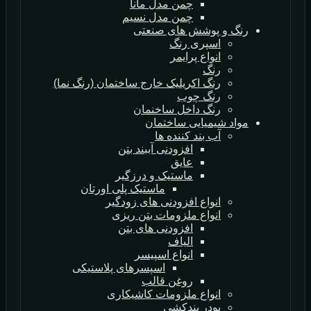
چمن مدل مانا
چمن مدل نسیم
رنگ و پوشش های صنعتی
اسپری رنگ
انواع پرایمر
رنگ
رنگ اکریلیک خارج ساختمان (رنگ نما)
رنگ چوب
رنگ داخل ساخنمان
مواد شیمیایی ساختمان
آب بند کننده ها
افزودنی آببند بتن
عایق
ماستیک و درزگیر
ماستیک پلی اورتان
انواع افزودنی های زودگیر
انواع ملزومات بتن ریزی
افزودنی های بتن
الیاف
انواع اسپیسر
اسپسرهای پلاستیکی
روغن قالب
انواع ملزومات کاشیکاری
پودر بندکشی