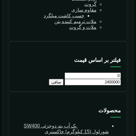
گروت
مقاوم سازی
چسب کاشت میلگرد
ملات ترمیم کننده بتن
ملات و گروت
فیلتر بر اساس قیمت
صافی
محصولات
پک آب بند دوجزئی SW400
شورلول (15 کیلوگرم) خاکستری