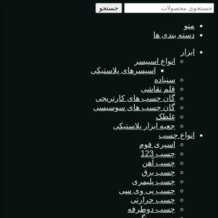
جستجو
منو
دسته بندی ها
ابزار
انواع اسپیسر
اسپسرهای پلاستیکی
سنباده
قلم نقاشی
گان چسب های کارتریجی
گان چسب های سوسیسی
غلطک
جعبه ابزار پلاستیکی
انواع چسب
اسپری فوم
چسب 123
چسب آهن
چسب برق
چسب پلیمری
چسب پی وی سی
چسب حرارتی
چسب دوطرفه