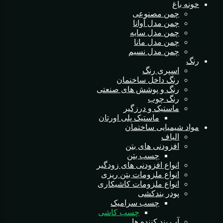
خونه باغ
چمن مصنوعی
چمن مدل آوانا
چمن مدل سایه
چمن مدل مانا
چمن مدل نسیم
رنگ
اسپری رنگ
رنگ داخل ساخنمان
رنگ و پوشش های صنعتی
رنگ چوب
ماستیک و درزگیر
ماستیک پلی اورتان
مواد شیمیایی ساختمان
الیاف
افزودنی های بتن
چسب بتن
انواع افزودنی های زودگیر
انواع ملزومات بتن ریزی
انواع ملزومات کاشیکاری
پودر بندکشی
چسب سرامیک
چسب کاشی
آب بند کننده ها