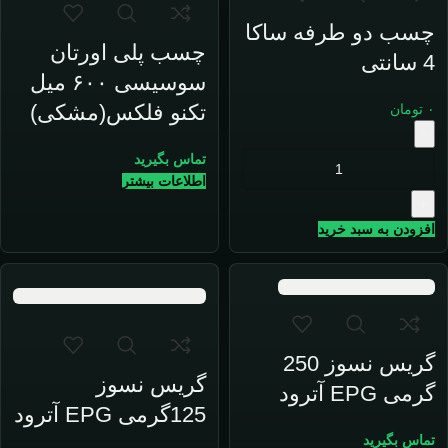
چسب دو طرفه ساکا
چسب پلی اورتان
4 سانتی
سوسیسی ۶۰۰ میل
تکنو فلکس(مشکی)
۰
تومان
-
تماس بگیرید
اطلاعات بیشتر
+
افزودن به سبد خرید
گریس نسوز 250
گریس نسوز
گرمی EPG آترود
125گرمی EPG آترود
تماس بگیرید