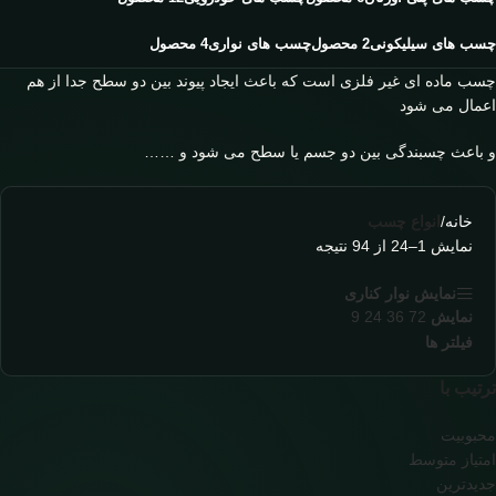
چسب های سیلیکونی
2 محصول
چسب های نواری
4 محصول
چسب ماده ای غیر فلزی است که باعث ایجاد پیوند بین دو سطح جدا از هم
اعمال می شود
و باعث چسبندگی بین دو جسم یا سطح می شود و ……
خانه
/
انواع چسب
نمایش 1–24 از 94 نتیجه
نمایش نوار کناری
نمایش
72
36
24
9
فیلتر ها
ترتیب با
محبوبیت
امتیاز متوسط
جدیدترین