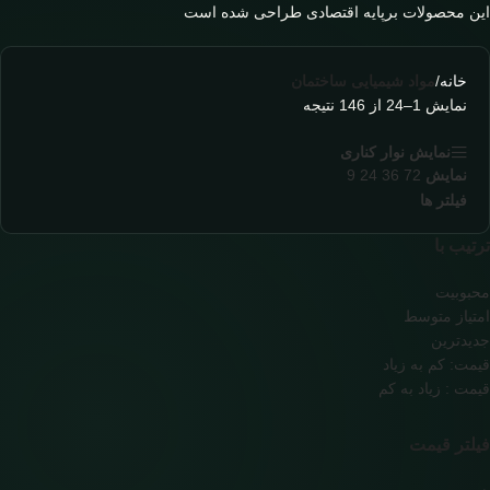
این محصولات برپایه اقتصادی طراحی شده است
خانه
/
مواد شیمیایی ساختمان
نمایش 1–24 از 146 نتیجه
نمایش نوار کناری
نمایش
72
36
24
9
فیلتر ها
ترتیب با
محبوبیت
امتیاز متوسط
جدیدترین
قیمت: کم به زیاد
قیمت : زیاد به کم
فیلتر قیمت