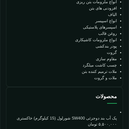
انواع ملزومات بتن ریزی
افزودنی های بتن
الیاف
انواع اسپیسر
اسپسرهای پلاستیکی
روغن قالب
انواع ملزومات کاشیکاری
پودر بندکشی
گروت
مقاوم سازی
چسب کاشت میلگرد
ملات ترمیم کننده بتن
ملات و گروت
محصولات
پک آب بند دوجزئی SW400 شورلول (15 کیلوگرم) خاکستری
۵,۵۰۰,۰۰۰
تومان