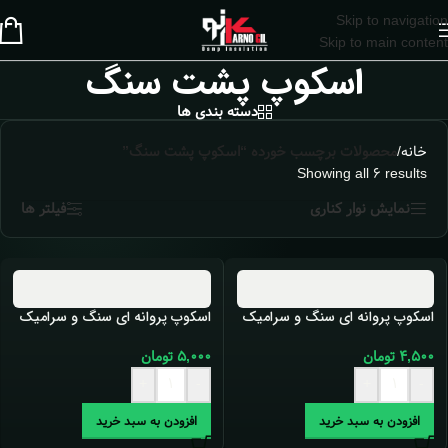
Skip to navigation
Skip to main content
اسکوپ پشت سنگ
دسته بندی ها
خانه
/
محصولات برچسب خورده “اسکوپ پشت سنگ”
Showing all 6 results
نمایش نوار کناری
فیلتر ها
اسکوپ پروانه ای سنگ و سرامیک
اسکوپ پروانه ای سنگ و سرامیک
3 سانت ورق 8 میل
3 سانت ورق 9 میل
۴,۵۰۰
تومان
۵,۰۰۰
تومان
+
-
+
-
افزودن به سبد خرید
افزودن به سبد خرید