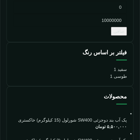
صافی
فیلتر بر اساس رنگ
سفید
1
طوسی
1
محصولات
پک آب بند دوجزئی SW400 شورلول (15 کیلوگرم) خاکستری
۵,۵۰۰,۰۰۰
تومان