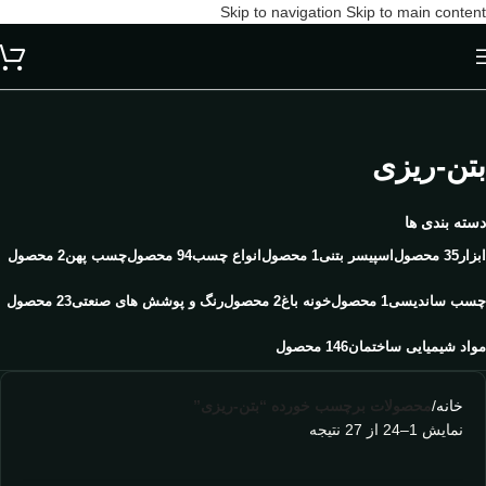
Skip to navigation
Skip to main content
بتن-ریزی
دسته بندی ها
ابزار
35 محصول
اسپیسر بتنی
1 محصول
انواع چسب
94 محصول
چسب پهن
2 محصول
چسب ساندیسی
1 محصول
خونه باغ
2 محصول
رنگ و پوشش های صنعتی
23 محصول
مواد شیمیایی ساختمان
146 محصول
خانه
/
محصولات برچسب خورده “بتن-ریزی”
نمایش 1–24 از 27 نتیجه