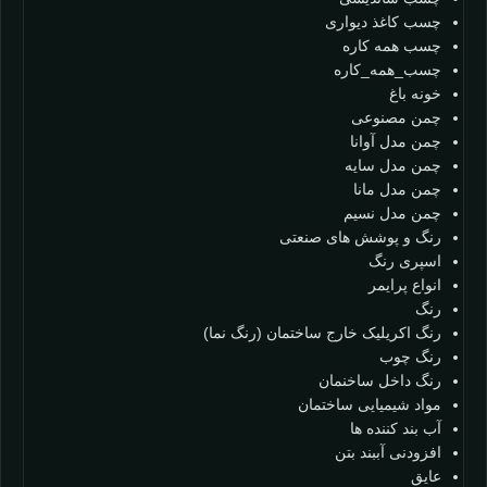
چسب کاغذ دیواری
چسب همه کاره
چسب_همه_کاره
خونه باغ
چمن مصنوعی
چمن مدل آوانا
چمن مدل سایه
چمن مدل مانا
چمن مدل نسیم
رنگ و پوشش های صنعتی
اسپری رنگ
انواع پرایمر
رنگ
رنگ اکریلیک خارج ساختمان (رنگ نما)
رنگ چوب
رنگ داخل ساخنمان
مواد شیمیایی ساختمان
آب بند کننده ها
افزودنی آببند بتن
عایق