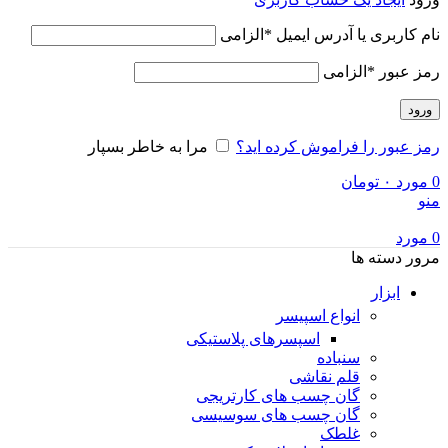
نام کاربری یا آدرس ایمیل
*
الزامی
رمز عبور
*
الزامی
ورود
رمز عبور را فراموش کرده اید؟
مرا به خاطر بسپار
0
مورد
۰
تومان
منو
0
مورد
مرور دسته ها
ابزار
انواع اسپیسر
اسپسرهای پلاستیکی
سنباده
قلم نقاشی
گان چسب های کارتریجی
گان چسب های سوسیسی
غلطک