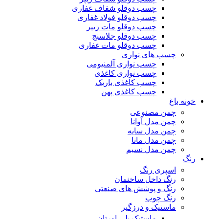
چسب دوقلو شفاف غفاری
چسب دوقلو فولاد غفاری
چسب دوقلو مات زیپر
چسب دوقلو جلاسنج
چسب دوقلو مات غفاری
چسب های نواری
چسب نواری آلمنیومی
چسب نواری کاغذی
چسب کاغذی باریک
چسب کاغذی پهن
خونه باغ
چمن مصنوعی
چمن مدل آوانا
چمن مدل سایه
چمن مدل مانا
چمن مدل نسیم
رنگ
اسپری رنگ
رنگ داخل ساخنمان
رنگ و پوشش های صنعتی
رنگ چوب
ماستیک و درزگیر
ماستیک پلی اورتان