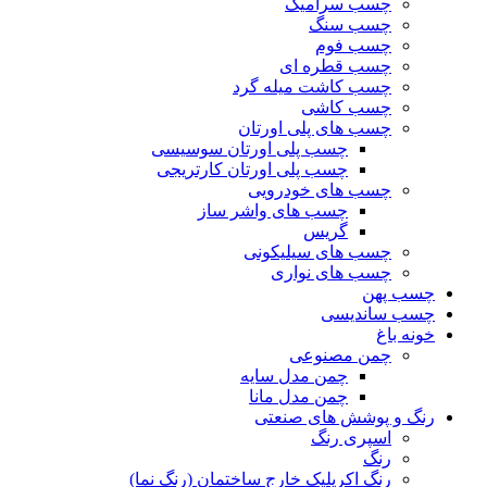
چسب سرامیک
چسب سنگ
چسب فوم
چسب قطره ای
چسب کاشت میله گرد
چسب کاشی
چسب های پلی اورتان
چسب پلی اورتان سوسیسی
چسب پلی اورتان کارتریجی
چسب های خودرویی
چسب های واشر ساز
گریس
چسب های سیلیکونی
چسب های نواری
چسب پهن
چسب ساندیسی
خونه باغ
چمن مصنوعی
چمن مدل سایه
چمن مدل مانا
رنگ و پوشش های صنعتی
اسپری رنگ
رنگ
رنگ اکریلیک خارج ساختمان (رنگ نما)