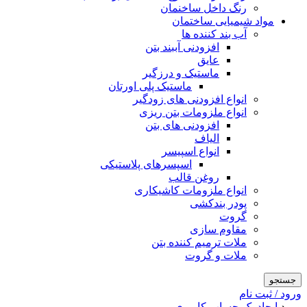
رنگ داخل ساخنمان
مواد شیمیایی ساختمان
آب بند کننده ها
افزودنی آببند بتن
عایق
ماستیک و درزگیر
ماستیک پلی اورتان
انواع افزودنی های زودگیر
انواع ملزومات بتن ریزی
افزودنی های بتن
الیاف
انواع اسپیسر
اسپسرهای پلاستیکی
روغن قالب
انواع ملزومات کاشیکاری
پودر بندکشی
گروت
مقاوم سازی
ملات ترمیم کننده بتن
ملات و گروت
جستجو
ورود / ثبت نام
ورود
ایجاد یک حساب کاربری