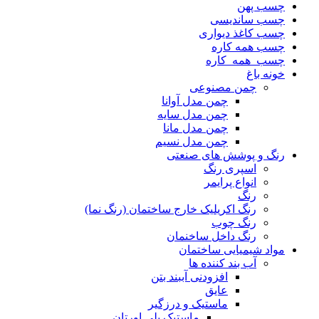
چسب پهن
چسب ساندیسی
چسب کاغذ دیواری
چسب همه کاره
چسب_همه_کاره
خونه باغ
چمن مصنوعی
چمن مدل آوانا
چمن مدل سایه
چمن مدل مانا
چمن مدل نسیم
رنگ و پوشش های صنعتی
اسپری رنگ
انواع پرایمر
رنگ
رنگ اکریلیک خارج ساختمان (رنگ نما)
رنگ چوب
رنگ داخل ساخنمان
مواد شیمیایی ساختمان
آب بند کننده ها
افزودنی آببند بتن
عایق
ماستیک و درزگیر
ماستیک پلی اورتان