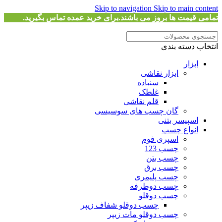
Skip to navigation
Skip to main content
تمامی قیمت ها بروز می باشند.برای خرید عمده تماس بگیرید.
انتخاب دسته بندی
ابزار
ابزار نقاشی
سنباده
غلطک
قلم نقاشی
گان چسب های سوسیسی
اسپیسر بتنی
انواع چسب
اسپری فوم
چسب 123
چسب بتن
چسب برق
چسب پلیمری
چسب دوطرفه
چسب دوقلو
چسب دوقلو شفاف زیپر
چسب دوقلو مات زیپر