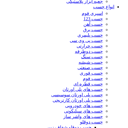
جعبه ابزار پلاستیکی
انواع چسب
اسپری فوم
چسب 123
چسب آهن
چسب برق
چسب پلیمری
چسب پی وی سی
چسب حرارتی
چسب دوطرفه
چسب سنگ
چسب شیشه
چسب صنعتی
چسب فوری
چسب فوم
چسب قطره ای
چسب های پلی اورتان
چسب پلی اورتان سوسیسی
چسب پلی اورتان کارتریجی
چسب های خودرویی
چسب های سیلیکونی
چسب های واشر ساز
چسب دوقلو
چسب دوقلو شفاف زیپر