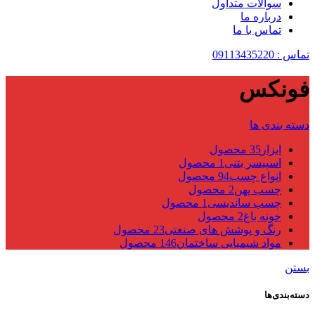
سوالات متداول
درباره ما
تماس با ما
تماس : 09113435220
فونکس
دسته بندی ها
ابزار
35 محصول
اسپیسر بتنی
1 محصول
انواع چسب
94 محصول
چسب پهن
2 محصول
چسب ساندیسی
1 محصول
خونه باغ
2 محصول
رنگ و پوشش های صنعتی
23 محصول
مواد شیمیایی ساختمان
146 محصول
بستن
دسته‌بندی‌ها