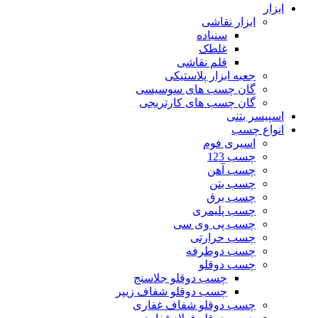
ابزار
ابزار نقاشی
سنباده
غلطک
قلم نقاشی
جعبه ابزار پلاستیکی
گان چسب های سوسیسی
گان چسب های کارتریجی
اسپیسر بتنی
انواع چسب
اسپری فوم
چسب 123
چسب آهن
چسب بتن
چسب برق
چسب پلیمری
چسب پی وی سی
چسب حرارتی
چسب دوطرفه
چسب دوقلو
چسب دوقلو جلاسنج
چسب دوقلو شفاف زیپر
چسب دوقلو شفاف غفاری