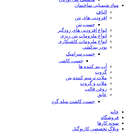
مواد شیمیایی ساختمان
الیاف
افزودنی های بتن
چسب بتن
انواع افزودنی های زودگیر
انواع ملزومات بتن ریزی
انواع ملزومات کاشیکاری
پودر بندکشی
چسب سرامیک
چسب کاشی
آب بند کننده ها
گروت
ملات ترمیم کننده بتن
ملات و گروت
روغن قالب
عایق
چسب کاشت میله گرد
خانه
فروشگاه
نمونه کارها
وبلاگ تخصصی کارنوگیل