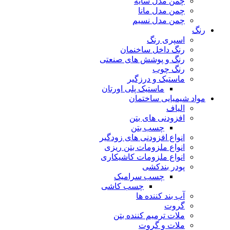
چمن مدل سایه
چمن مدل مانا
چمن مدل نسیم
رنگ
اسپری رنگ
رنگ داخل ساخنمان
رنگ و پوشش های صنعتی
رنگ چوب
ماستیک و درزگیر
ماستیک پلی اورتان
مواد شیمیایی ساختمان
الیاف
افزودنی های بتن
چسب بتن
انواع افزودنی های زودگیر
انواع ملزومات بتن ریزی
انواع ملزومات کاشیکاری
پودر بندکشی
چسب سرامیک
چسب کاشی
آب بند کننده ها
گروت
ملات ترمیم کننده بتن
ملات و گروت