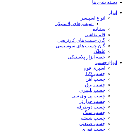
دسته بندی ها
ابزار
انواع اسپیسر
اسپسرهای پلاستیکی
سنباده
قلم نقاشی
گان چسب های کارتریجی
گان چسب های سوسیسی
غلطک
جعبه ابزار پلاستیکی
انواع چسب
اسپری فوم
چسب 123
چسب آهن
چسب برق
چسب پلیمری
چسب پی وی سی
چسب حرارتی
چسب دوطرفه
چسب سنگ
چسب شیشه
چسب صنعتی
چسب فوری