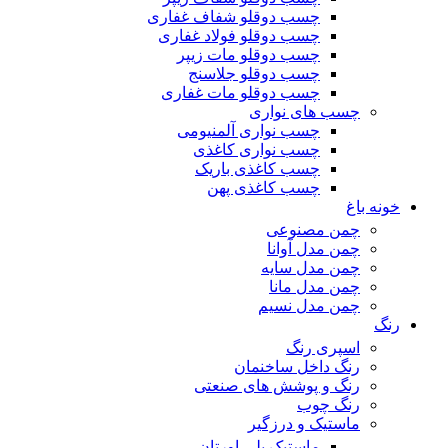
چسب دوقلو شفاف غفاری
چسب دوقلو فولاد غفاری
چسب دوقلو مات زیپر
چسب دوقلو جلاسنج
چسب دوقلو مات غفاری
چسب های نواری
چسب نواری آلمنیومی
چسب نواری کاغذی
چسب کاغذی باریک
چسب کاغذی پهن
خونه باغ
چمن مصنوعی
چمن مدل آوانا
چمن مدل سایه
چمن مدل مانا
چمن مدل نسیم
رنگ
اسپری رنگ
رنگ داخل ساخنمان
رنگ و پوشش های صنعتی
رنگ چوب
ماستیک و درزگیر
ماستیک پلی اورتان