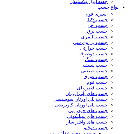
جعبه ابزار پلاستیکی
انواع چسب
اسپری فوم
چسب 123
چسب آهن
چسب برق
چسب پلیمری
چسب پی وی سی
چسب حرارتی
چسب دوطرفه
چسب سنگ
چسب شیشه
چسب صنعتی
چسب فوری
چسب فوم
چسب قطره ای
چسب های پلی اورتان
چسب پلی اورتان سوسیسی
چسب پلی اورتان کارتریجی
چسب های خودرویی
چسب های سیلیکونی
چسب های واشر ساز
چسب دوقلو
چسب دوقلو شفاف زیپر