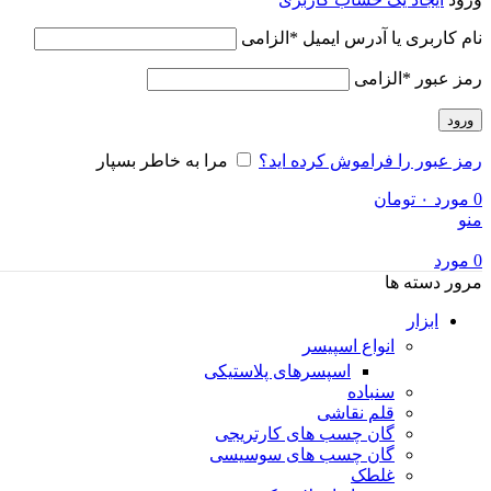
نام کاربری یا آدرس ایمیل
*
الزامی
رمز عبور
*
الزامی
ورود
رمز عبور را فراموش کرده اید؟
مرا به خاطر بسپار
0
مورد
۰
تومان
منو
0
مورد
مرور دسته ها
ابزار
انواع اسپیسر
اسپسرهای پلاستیکی
سنباده
قلم نقاشی
گان چسب های کارتریجی
گان چسب های سوسیسی
غلطک