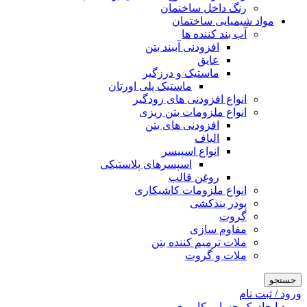
رنگ داخل ساخنمان
مواد شیمیایی ساختمان
آب بند کننده ها
افزودنی آببند بتن
عایق
ماستیک و درزگیر
ماستیک پلی اورتان
انواع افزودنی های زودگیر
انواع ملزومات بتن ریزی
افزودنی های بتن
الیاف
انواع اسپیسر
اسپسرهای پلاستیکی
روغن قالب
انواع ملزومات کاشیکاری
پودر بندکشی
گروت
مقاوم سازی
ملات ترمیم کننده بتن
ملات و گروت
جستجو
ورود / ثبت نام
ورود
ایجاد یک حساب کاربری