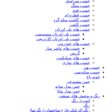
چسب سرامیک
چسب سنگ
چسب فوم
چسب قطره ای
چسب کاشت میله گرد
چسب کاشی
چسب های پلی اورتان
چسب پلی اورتان سوسیسی
چسب پلی اورتان کارتریجی
چسب های خودرویی
چسب های واشر ساز
گریس
چسب های سیلیکونی
چسب های نواری
چسب پهن
چسب ساندیسی
خونه باغ
چمن مصنوعی
چمن مدل سایه
چمن مدل مانا
رنگ و پوشش های صنعتی
اسپری رنگ
رنگ
رنگ اکریلیک خارج ساختمان (رنگ نما)