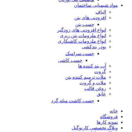
مواد شیمیایی ساختمان
الیاف
افزودنی های بتن
چسب بتن
انواع افزودنی های زودگیر
انواع ملزومات بتن ریزی
انواع ملزومات کاشیکاری
پودر بندکشی
چسب سرامیک
چسب کاشی
آب بند کننده ها
گروت
ملات ترمیم کننده بتن
ملات و گروت
روغن قالب
عایق
چسب کاشت میله گرد
خانه
فروشگاه
نمونه کارها
وبلاگ تخصصی کارنوگیل