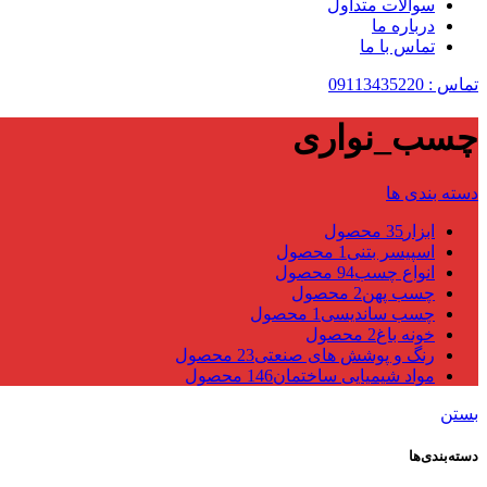
سوالات متداول
درباره ما
تماس با ما
تماس : 09113435220
چسب_نواری
دسته بندی ها
ابزار
35 محصول
اسپیسر بتنی
1 محصول
انواع چسب
94 محصول
چسب پهن
2 محصول
چسب ساندیسی
1 محصول
خونه باغ
2 محصول
رنگ و پوشش های صنعتی
23 محصول
مواد شیمیایی ساختمان
146 محصول
بستن
دسته‌بندی‌ها