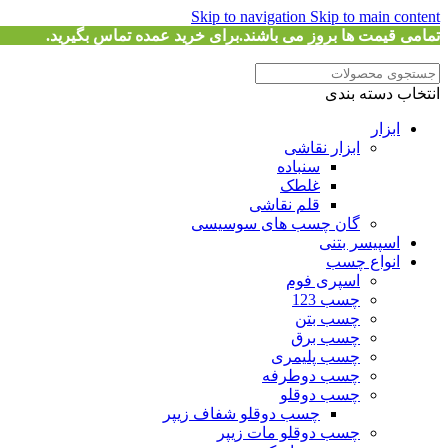
Skip to navigation
Skip to main content
تمامی قیمت ها بروز می باشند.برای خرید عمده تماس بگیرید.
انتخاب دسته بندی
ابزار
ابزار نقاشی
سنباده
غلطک
قلم نقاشی
گان چسب های سوسیسی
اسپیسر بتنی
انواع چسب
اسپری فوم
چسب 123
چسب بتن
چسب برق
چسب پلیمری
چسب دوطرفه
چسب دوقلو
چسب دوقلو شفاف زیپر
چسب دوقلو مات زیپر