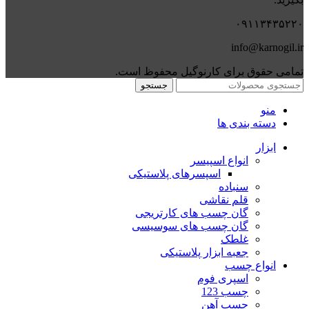
۰۹۱۱۳۴۳۵۲۲۰
info@karnogil.ir
تمامی حقوق برای کارنوگیل محفوظ است.
جستجو
منو
دسته بندی ها
ابزار
انواع اسپیسر
اسپسرهای پلاستیکی
سنباده
قلم نقاشی
گان چسب های کارتریجی
گان چسب های سوسیسی
غلطک
جعبه ابزار پلاستیکی
انواع چسب
اسپری فوم
چسب 123
چسب آهن