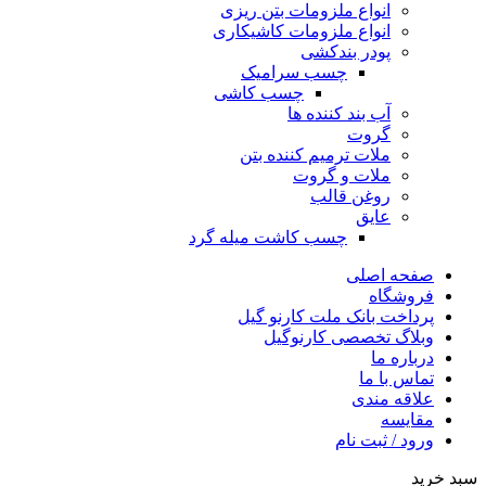
انواع ملزومات بتن ریزی
انواع ملزومات کاشیکاری
پودر بندکشی
چسب سرامیک
چسب کاشی
آب بند کننده ها
گروت
ملات ترمیم کننده بتن
ملات و گروت
روغن قالب
عایق
چسب کاشت میله گرد
صفحه اصلی
فروشگاه
پرداخت بانک ملت کارنو گیل
وبلاگ تخصصی کارنوگیل
درباره ما
تماس با ما
علاقه مندی
مقايسه
ورود / ثبت نام
سبد خرید