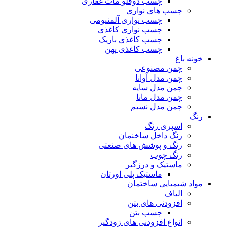
چسب دوقلو مات غفاری
چسب های نواری
چسب نواری آلمنیومی
چسب نواری کاغذی
چسب کاغذی باریک
چسب کاغذی پهن
خونه باغ
چمن مصنوعی
چمن مدل آوانا
چمن مدل سایه
چمن مدل مانا
چمن مدل نسیم
رنگ
اسپری رنگ
رنگ داخل ساخنمان
رنگ و پوشش های صنعتی
رنگ چوب
ماستیک و درزگیر
ماستیک پلی اورتان
مواد شیمیایی ساختمان
الیاف
افزودنی های بتن
چسب بتن
انواع افزودنی های زودگیر