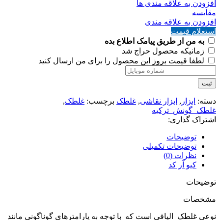
افزودن به علاقه مندی ها
مقايسه
افزودن به علاقه مندی
استعلام قیمت
به من از طریق پیامک اطلاع بده
زمانیکه محصول حراج شد
لطفا قیمت بروز این محصول را برای من ارسال کنید
ثبت
دسته:
ابزار
,
ابزار نقاشی
,
غلطک
برچسب:
غلطک
,
غلطک_گونش_ترکیه
اشتراک گذاری:
توضیحات
توضیحات تکمیلی
نظرات (0)
کیو آر کد
توضیحات
مشخصات
نوعی غلطک الیافی است که با توجه به پارامترهای گوناگونی مانند