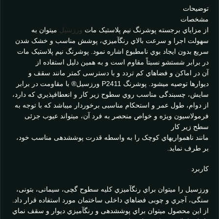
توضیحات
مشخصات
از مزایاي برجسته پوشرنگ نیم پلاستیک مات
ورزسیل
میتوان به
سهولت اجرا و سرعت بالاي رنگآمیزي، پوشش مناسب و خشک شدن
سریع بدون ایجاد بوي نامطبوع اشاره نمود. پوشرنگ نیم پلاستیک مات
در برابر شستشو نسبتاً مقاوم است و به همین دلیل استفاده از
آن در اماکن و فضاهاي کم تردد و با دسترسی کمتر مانند سقف و
دیوارها توصیه میشود. پوشرنگ P2411 ورزسیل® با مقاومت در برابر
سایش، چسبندگی مناسب روي سطوح زیر کار و انعطافپذیري که دارد،
از دوام، طول عمر و استحکام مناسبی برخوردار میباشد که با توجه به
فرمولاسیون ویژه و خواص منحصر به فرد آن، میتواند عیوب جزئی
سطح زیر کار
مانند ناهمواريهاي کوچک را به واسطه قدرت پوششدهی مناسب خود،
بر طرف نماید.
کاربرد
ورزسیل را میتوان براي رنگآمیزي کلیه سطوح گچی، سیمانی، بتونی،
سنگی، آجري و چوبی فضاهاي داخلی ساختمان مورد استفاده قرار داد.
از این محصول میتوان براي پوششدهی و رنگآمیزي دیوار و سقف نماي