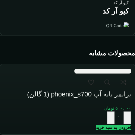
کیو آر کد
کیو آر کد
محصولات مشابه
پرایمر پایه آب phoenix_s700 (1 گالن)
۵۰۰,۰۰۰
تومان
+
-
افزودن به سبد خرید