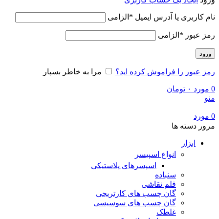
نام کاربری یا آدرس ایمیل
*
الزامی
رمز عبور
*
الزامی
ورود
رمز عبور را فراموش کرده اید؟
مرا به خاطر بسپار
0
مورد
۰
تومان
منو
0
مورد
مرور دسته ها
ابزار
انواع اسپیسر
اسپسرهای پلاستیکی
سنباده
قلم نقاشی
گان چسب های کارتریجی
گان چسب های سوسیسی
غلطک