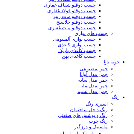
چسب دوقلو شفاف غفاری
چسب دوقلو فولاد غفاری
چسب دوقلو مات زیپر
چسب دوقلو جلاسنج
چسب دوقلو مات غفاری
چسب های نواری
چسب نواری آلمنیومی
چسب نواری کاغذی
چسب کاغذی باریک
چسب کاغذی پهن
خونه باغ
چمن مصنوعی
چمن مدل آوانا
چمن مدل سایه
چمن مدل مانا
چمن مدل نسیم
رنگ
اسپری رنگ
رنگ داخل ساخنمان
رنگ و پوشش های صنعتی
رنگ چوب
ماستیک و درزگیر
ماستیک پلی اورتان