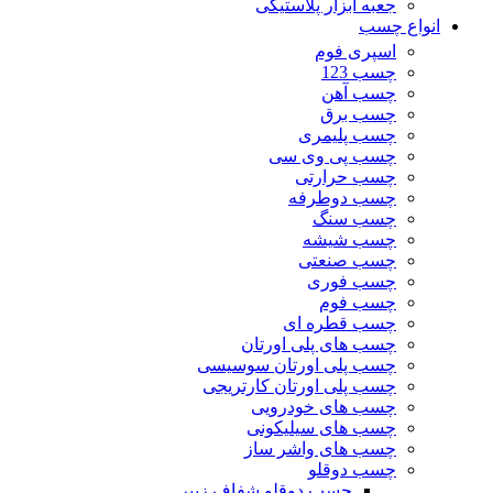
جعبه ابزار پلاستیکی
انواع چسب
اسپری فوم
چسب 123
چسب آهن
چسب برق
چسب پلیمری
چسب پی وی سی
چسب حرارتی
چسب دوطرفه
چسب سنگ
چسب شیشه
چسب صنعتی
چسب فوری
چسب فوم
چسب قطره ای
چسب های پلی اورتان
چسب پلی اورتان سوسیسی
چسب پلی اورتان کارتریجی
چسب های خودرویی
چسب های سیلیکونی
چسب های واشر ساز
چسب دوقلو
چسب دوقلو شفاف زیپر