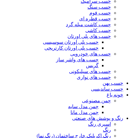
چسب سرامیک
چسب سنگ
چسب فوم
چسب قطره ای
چسب کاشت میله گرد
چسب کاشی
چسب های پلی اورتان
چسب پلی اورتان سوسیسی
چسب پلی اورتان کارتریجی
چسب های خودرویی
چسب های واشر ساز
گریس
چسب های سیلیکونی
چسب های نواری
چسب پهن
چسب ساندیسی
خونه باغ
چمن مصنوعی
چمن مدل سایه
چمن مدل مانا
رنگ و پوشش های صنعتی
اسپری رنگ
رنگ
رنگ اکریلیک خارج ساختمان (رنگ نما)