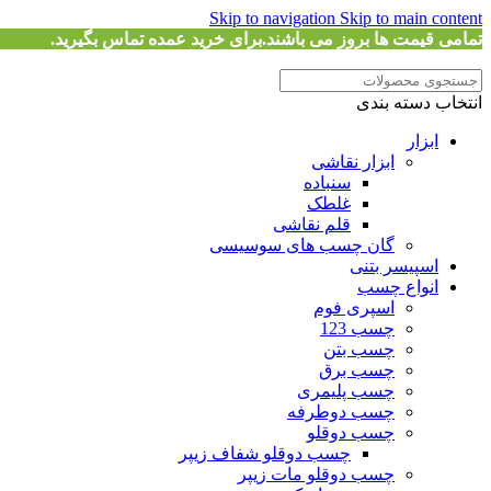
Skip to navigation
Skip to main content
تمامی قیمت ها بروز می باشند.برای خرید عمده تماس بگیرید.
انتخاب دسته بندی
ابزار
ابزار نقاشی
سنباده
غلطک
قلم نقاشی
گان چسب های سوسیسی
اسپیسر بتنی
انواع چسب
اسپری فوم
چسب 123
چسب بتن
چسب برق
چسب پلیمری
چسب دوطرفه
چسب دوقلو
چسب دوقلو شفاف زیپر
چسب دوقلو مات زیپر