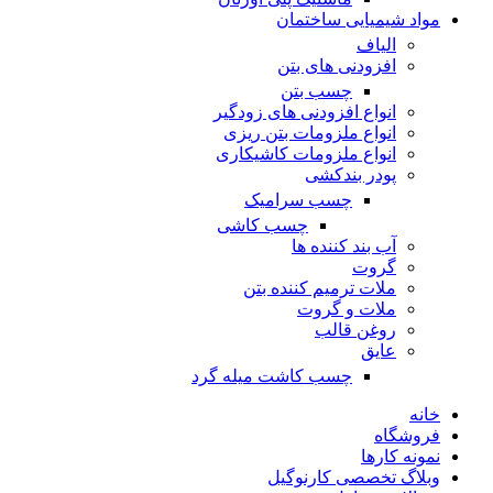
مواد شیمیایی ساختمان
الیاف
افزودنی های بتن
چسب بتن
انواع افزودنی های زودگیر
انواع ملزومات بتن ریزی
انواع ملزومات کاشیکاری
پودر بندکشی
چسب سرامیک
چسب کاشی
آب بند کننده ها
گروت
ملات ترمیم کننده بتن
ملات و گروت
روغن قالب
عایق
چسب کاشت میله گرد
خانه
فروشگاه
نمونه کارها
وبلاگ تخصصی کارنوگیل