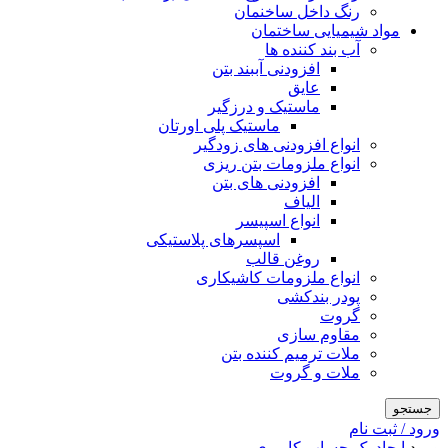
رنگ داخل ساخنمان
مواد شیمیایی ساختمان
آب بند کننده ها
افزودنی آببند بتن
عایق
ماستیک و درزگیر
ماستیک پلی اورتان
انواع افزودنی های زودگیر
انواع ملزومات بتن ریزی
افزودنی های بتن
الیاف
انواع اسپیسر
اسپسرهای پلاستیکی
روغن قالب
انواع ملزومات کاشیکاری
پودر بندکشی
گروت
مقاوم سازی
ملات ترمیم کننده بتن
ملات و گروت
جستجو
ورود / ثبت نام
ورود
ایجاد یک حساب کاربری