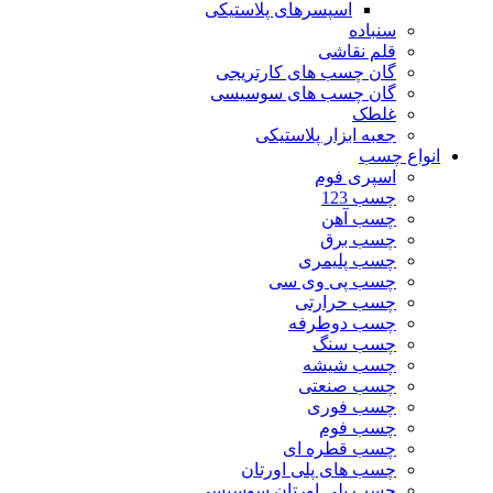
اسپسرهای پلاستیکی
سنباده
قلم نقاشی
گان چسب های کارتریجی
گان چسب های سوسیسی
غلطک
جعبه ابزار پلاستیکی
انواع چسب
اسپری فوم
چسب 123
چسب آهن
چسب برق
چسب پلیمری
چسب پی وی سی
چسب حرارتی
چسب دوطرفه
چسب سنگ
چسب شیشه
چسب صنعتی
چسب فوری
چسب فوم
چسب قطره ای
چسب های پلی اورتان
چسب پلی اورتان سوسیسی