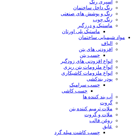
اسپری رنگ
رنگ داخل ساخنمان
رنگ و پوشش های صنعتی
رنگ چوب
ماستیک و درزگیر
ماستیک پلی اورتان
مواد شیمیایی ساختمان
الیاف
افزودنی های بتن
چسب بتن
انواع افزودنی های زودگیر
انواع ملزومات بتن ریزی
انواع ملزومات کاشیکاری
پودر بندکشی
چسب سرامیک
چسب کاشی
آب بند کننده ها
گروت
ملات ترمیم کننده بتن
ملات و گروت
روغن قالب
عایق
چسب کاشت میله گرد