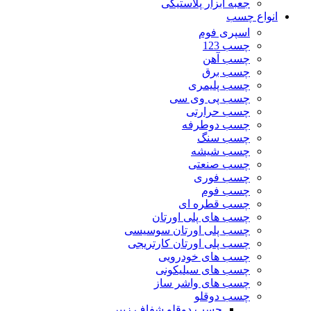
جعبه ابزار پلاستیکی
انواع چسب
اسپری فوم
چسب 123
چسب آهن
چسب برق
چسب پلیمری
چسب پی وی سی
چسب حرارتی
چسب دوطرفه
چسب سنگ
چسب شیشه
چسب صنعتی
چسب فوری
چسب فوم
چسب قطره ای
چسب های پلی اورتان
چسب پلی اورتان سوسیسی
چسب پلی اورتان کارتریجی
چسب های خودرویی
چسب های سیلیکونی
چسب های واشر ساز
چسب دوقلو
چسب دوقلو شفاف زیپر