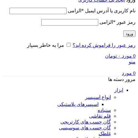
نام کاربری یا آدرس ایمیل
*
الزامی
رمز عبور
*
الزامی
ورود
رمز عبور را فراموش کرده اید؟
مرا به خاطر بسپار
0
مورد
۰
تومان
منو
0
مورد
مرور دسته ها
ابزار
انواع اسپیسر
اسپسرهای پلاستیکی
سنباده
قلم نقاشی
گان چسب های کارتریجی
گان چسب های سوسیسی
غلطک