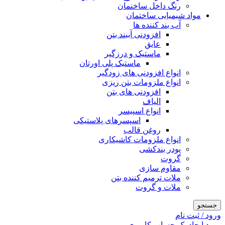
رنگ داخل ساخنمان
مواد شیمیایی ساختمان
آب بند کننده ها
افزودنی آببند بتن
عایق
ماستیک و درزگیر
ماستیک پلی اورتان
انواع افزودنی های زودگیر
انواع ملزومات بتن ریزی
افزودنی های بتن
الیاف
انواع اسپیسر
اسپسرهای پلاستیکی
روغن قالب
انواع ملزومات کاشیکاری
پودر بندکشی
گروت
مقاوم سازی
ملات ترمیم کننده بتن
ملات و گروت
جستجو
ورود / ثبت نام
ورود
ایجاد یک حساب کاربری