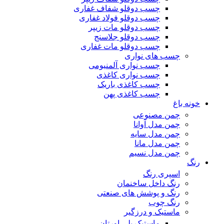
چسب دوقلو شفاف غفاری
چسب دوقلو فولاد غفاری
چسب دوقلو مات زیپر
چسب دوقلو جلاسنج
چسب دوقلو مات غفاری
چسب های نواری
چسب نواری آلمنیومی
چسب نواری کاغذی
چسب کاغذی باریک
چسب کاغذی پهن
خونه باغ
چمن مصنوعی
چمن مدل آوانا
چمن مدل سایه
چمن مدل مانا
چمن مدل نسیم
رنگ
اسپری رنگ
رنگ داخل ساخنمان
رنگ و پوشش های صنعتی
رنگ چوب
ماستیک و درزگیر
ماستیک پلی اورتان