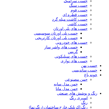
چسب سرامیک
چسب سنگ
چسب فوم
چسب قطره ای
چسب کاشت میله گرد
چسب کاشی
چسب های پلی اورتان
چسب پلی اورتان سوسیسی
چسب پلی اورتان کارتریجی
چسب های خودرویی
چسب های واشر ساز
گریس
چسب های سیلیکونی
چسب های نواری
چسب پهن
چسب ساندیسی
خونه باغ
چمن مصنوعی
چمن مدل سایه
چمن مدل مانا
رنگ و پوشش های صنعتی
اسپری رنگ
رنگ
رنگ اکریلیک خارج ساختمان (رنگ نما)