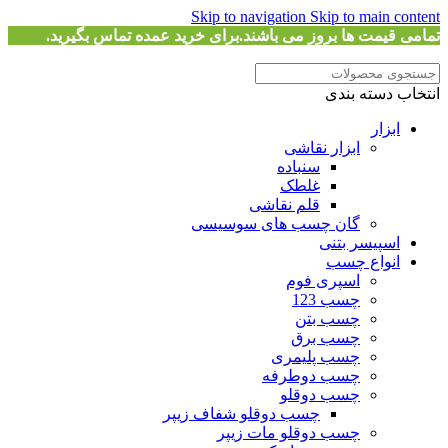
Skip to navigation
Skip to main content
تمامی قیمت ها بروز می باشند.برای خرید عمده تماس بگیرید.
انتخاب دسته بندی
ابزار
ابزار نقاشی
سنباده
غلطک
قلم نقاشی
گان چسب های سوسیسی
اسپیسر بتنی
انواع چسب
اسپری فوم
چسب 123
چسب بتن
چسب برق
چسب پلیمری
چسب دوطرفه
چسب دوقلو
چسب دوقلو شفاف زیپر
چسب دوقلو مات زیپر