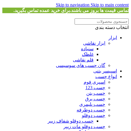
Skip to navigation
Skip to main content
تمامی قیمت ها بروز می باشند.برای خرید عمده تماس بگیرید.
انتخاب دسته بندی
ابزار
ابزار نقاشی
سنباده
غلطک
قلم نقاشی
گان چسب های سوسیسی
اسپیسر بتنی
انواع چسب
اسپری فوم
چسب 123
چسب بتن
چسب برق
چسب پلیمری
چسب دوطرفه
چسب دوقلو
چسب دوقلو شفاف زیپر
چسب دوقلو مات زیپر