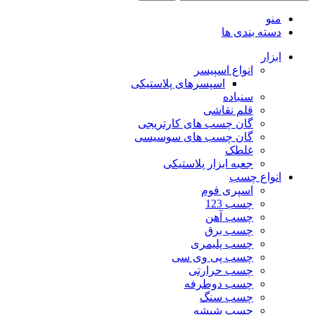
منو
دسته بندی ها
ابزار
انواع اسپیسر
اسپسرهای پلاستیکی
سنباده
قلم نقاشی
گان چسب های کارتریجی
گان چسب های سوسیسی
غلطک
جعبه ابزار پلاستیکی
انواع چسب
اسپری فوم
چسب 123
چسب آهن
چسب برق
چسب پلیمری
چسب پی وی سی
چسب حرارتی
چسب دوطرفه
چسب سنگ
چسب شیشه