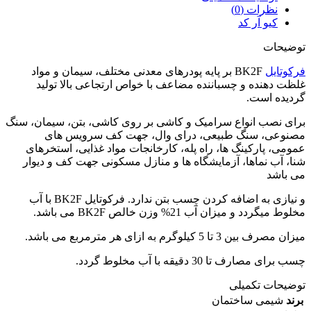
نظرات (0)
کیو آر کد
توضیحات
فرکوتایل
BK2F بر پایه پودرهای معدنی مختلف، سیمان و مواد
غلظت دهنده و چسباننده مضاعف با خواص ارتجاعی بالا تولید
گردیده است.
برای نصب انواع سرامیک و کاشی بر روی کاشی، بتن، سیمان، سنگ
مصنوعی، سنگ طبیعی، درای وال، جهت کف سرویس های
عمومی، پارکینگ ها، راه پله، کارخانجات مواد غذایی، استخرهای
شنا، آب نماها، آزمایشگاه ها و منازل مسکونی جهت کف و دیوار
می باشد
و نیازی به اضافه کردن چسب بتن ندارد. فرکوتایل BK2F با آب
مخلوط میگردد و میزان آب 21% وزن خالص BK2F می باشد.
میزان مصرف بین 3 تا 5 کیلوگرم به ازای هر مترمربع می باشد.
چسب برای مصارف تا 30 دقیقه با آب مخلوط گردد.
توضیحات تکمیلی
برند
شیمی ساختمان