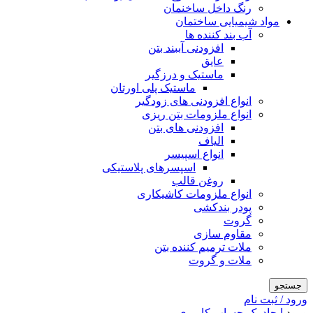
رنگ داخل ساخنمان
مواد شیمیایی ساختمان
آب بند کننده ها
افزودنی آببند بتن
عایق
ماستیک و درزگیر
ماستیک پلی اورتان
انواع افزودنی های زودگیر
انواع ملزومات بتن ریزی
افزودنی های بتن
الیاف
انواع اسپیسر
اسپسرهای پلاستیکی
روغن قالب
انواع ملزومات کاشیکاری
پودر بندکشی
گروت
مقاوم سازی
ملات ترمیم کننده بتن
ملات و گروت
جستجو
ورود / ثبت نام
ورود
ایجاد یک حساب کاربری