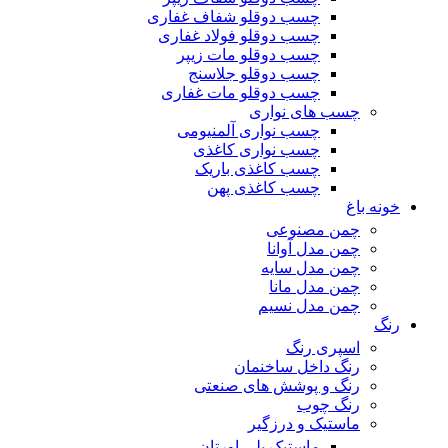
چسب دوقلو شفاف غفاری
چسب دوقلو فولاد غفاری
چسب دوقلو مات زیپر
چسب دوقلو جلاسنج
چسب دوقلو مات غفاری
چسب های نواری
چسب نواری آلمنیومی
چسب نواری کاغذی
چسب کاغذی باریک
چسب کاغذی پهن
خونه باغ
چمن مصنوعی
چمن مدل آوانا
چمن مدل سایه
چمن مدل مانا
چمن مدل نسیم
رنگ
اسپری رنگ
رنگ داخل ساخنمان
رنگ و پوشش های صنعتی
رنگ چوب
ماستیک و درزگیر
ماستیک پلی اورتان