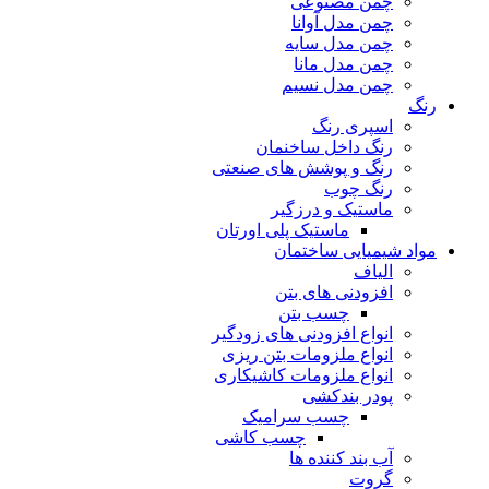
چمن مصنوعی
چمن مدل آوانا
چمن مدل سایه
چمن مدل مانا
چمن مدل نسیم
رنگ
اسپری رنگ
رنگ داخل ساخنمان
رنگ و پوشش های صنعتی
رنگ چوب
ماستیک و درزگیر
ماستیک پلی اورتان
مواد شیمیایی ساختمان
الیاف
افزودنی های بتن
چسب بتن
انواع افزودنی های زودگیر
انواع ملزومات بتن ریزی
انواع ملزومات کاشیکاری
پودر بندکشی
چسب سرامیک
چسب کاشی
آب بند کننده ها
گروت