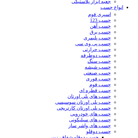
جعبه ابزار پلاستیکی
انواع چسب
اسپری فوم
چسب 123
چسب آهن
چسب برق
چسب پلیمری
چسب پی وی سی
چسب حرارتی
چسب دوطرفه
چسب سنگ
چسب شیشه
چسب صنعتی
چسب فوری
چسب فوم
چسب قطره ای
چسب های پلی اورتان
چسب پلی اورتان سوسیسی
چسب پلی اورتان کارتریجی
چسب های خودرویی
چسب های سیلیکونی
چسب های واشر ساز
چسب دوقلو
چسب دوقلو شفاف زیپر