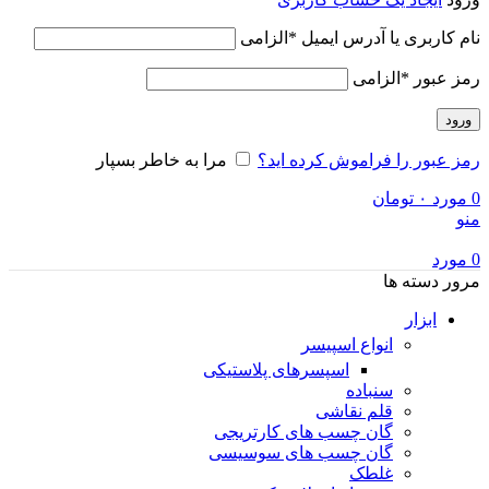
نام کاربری یا آدرس ایمیل
*
الزامی
رمز عبور
*
الزامی
ورود
رمز عبور را فراموش کرده اید؟
مرا به خاطر بسپار
0
مورد
۰
تومان
منو
0
مورد
مرور دسته ها
ابزار
انواع اسپیسر
اسپسرهای پلاستیکی
سنباده
قلم نقاشی
گان چسب های کارتریجی
گان چسب های سوسیسی
غلطک