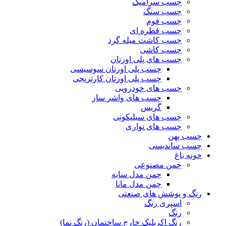
چسب سرامیک
چسب سنگ
چسب فوم
چسب قطره ای
چسب کاشت میله گرد
چسب کاشی
چسب های پلی اورتان
چسب پلی اورتان سوسیسی
چسب پلی اورتان کارتریجی
چسب های خودرویی
چسب های واشر ساز
گریس
چسب های سیلیکونی
چسب های نواری
چسب پهن
چسب ساندیسی
خونه باغ
چمن مصنوعی
چمن مدل سایه
چمن مدل مانا
رنگ و پوشش های صنعتی
اسپری رنگ
رنگ
رنگ اکریلیک خارج ساختمان (رنگ نما)