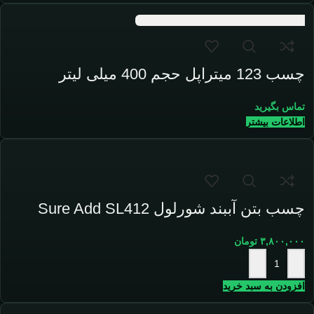
چسب 123 میتراپل حجم 400 میلی لیتر
تماس بگیرید
اطلاعات بیشتر
چسب بتن آببند شورلول Sure Add SL412
۳,۸۰۰,۰۰۰
تومان
+
-
افزودن به سبد خرید