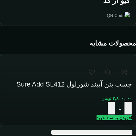
کیو آر کد
محصولات مشابه
چسب بتن آببند شورلول Sure Add SL412
۳,۸۰۰,۰۰۰
تومان
+
-
افزودن به سبد خرید