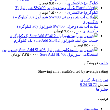
کیلوگرم) خاکستری
۵,۵۰۰,۰۰۰
تومان
پک آب بند دوجزئی SW400 شورلول (3
کیلوگرم) خاکستری
۱,۵۰۰,۰۰۰
تومان
ملات آب بند دوجزئی SW400 شورلول (30 کیلوگرم)
خاکستری
۷,۵۰۰,۰۰۰
تومان
چسب بتن آببند شورلول Sure Add SL412 یک کیلوگرم
۵۵۰,۰۰۰
تومان
چسب بتن
استحکامی شورلول Sure Add SL406
۳,۲۵۰,۰۰۰
تومان
خانه
/
فروشگاه
Showing all 3 results
Sorted by average rating
نمایش نوار کناری
نمایش
72
36
24
9
فیلتر ها
ترتیب با
محبوبیت