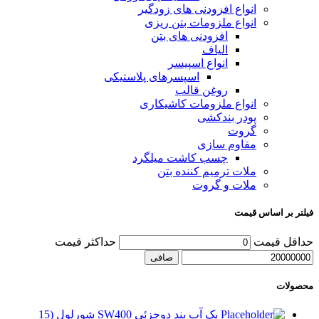
انواع افزودنی های زودگیر
انواع ملزومات بتن ریزی
افزودنی های بتن
الیاف
انواع اسپیسر
اسپسرهای پلاستیکی
روغن قالب
انواع ملزومات کاشیکاری
پودر بندکشی
گروت
مقاوم سازی
چسب کاشت میلگرد
ملات ترمیم کننده بتن
ملات و گروت
فیلتر بر اساس قیمت
حداقل قیمت
حداكثر قيمت
صافی
محصولات
پک آب بند دوجزئی SW400 شورلول (15