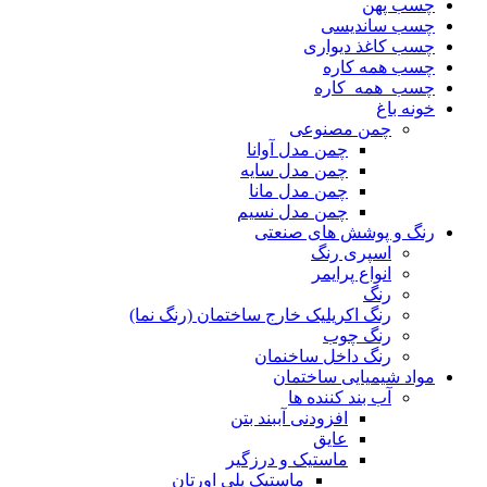
چسب پهن
چسب ساندیسی
چسب کاغذ دیواری
چسب همه کاره
چسب_همه_کاره
خونه باغ
چمن مصنوعی
چمن مدل آوانا
چمن مدل سایه
چمن مدل مانا
چمن مدل نسیم
رنگ و پوشش های صنعتی
اسپری رنگ
انواع پرایمر
رنگ
رنگ اکریلیک خارج ساختمان (رنگ نما)
رنگ چوب
رنگ داخل ساخنمان
مواد شیمیایی ساختمان
آب بند کننده ها
افزودنی آببند بتن
عایق
ماستیک و درزگیر
ماستیک پلی اورتان