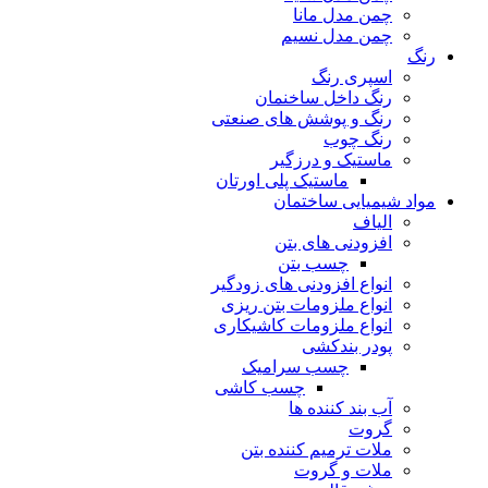
چمن مدل مانا
چمن مدل نسیم
رنگ
اسپری رنگ
رنگ داخل ساخنمان
رنگ و پوشش های صنعتی
رنگ چوب
ماستیک و درزگیر
ماستیک پلی اورتان
مواد شیمیایی ساختمان
الیاف
افزودنی های بتن
چسب بتن
انواع افزودنی های زودگیر
انواع ملزومات بتن ریزی
انواع ملزومات کاشیکاری
پودر بندکشی
چسب سرامیک
چسب کاشی
آب بند کننده ها
گروت
ملات ترمیم کننده بتن
ملات و گروت