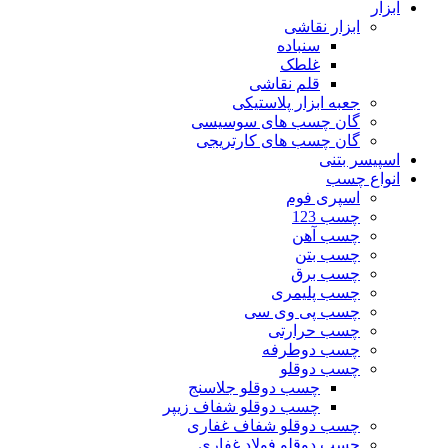
ابزار
ابزار نقاشی
سنباده
غلطک
قلم نقاشی
جعبه ابزار پلاستیکی
گان چسب های سوسیسی
گان چسب های کارتریجی
اسپیسر بتنی
انواع چسب
اسپری فوم
چسب 123
چسب آهن
چسب بتن
چسب برق
چسب پلیمری
چسب پی وی سی
چسب حرارتی
چسب دوطرفه
چسب دوقلو
چسب دوقلو جلاسنج
چسب دوقلو شفاف زیپر
چسب دوقلو شفاف غفاری
چسب دوقلو فولاد غفاری