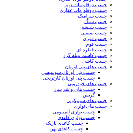
چسب دوقلو مات زیپر
چسب دوقلو مات غفاری
چسب سرامیک
چسب سنگ
چسب شیشه
چسب صنعتی
چسب فوری
چسب فوم
چسب قطره ای
چسب کاشت میله گرد
چسب کاشی
چسب های پلی اورتان
چسب پلی اورتان سوسیسی
چسب پلی اورتان کارتریجی
چسب های خودرویی
چسب های واشر ساز
گریس
چسب های سیلیکونی
چسب های نواری
چسب نواری آلمنیومی
چسب نواری کاغذی
چسب کاغذی باریک
چسب کاغذی پهن