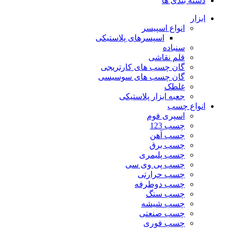
دسته بندی ها
ابزار
انواع اسپیسر
اسپسرهای پلاستیکی
سنباده
قلم نقاشی
گان چسب های کارتریجی
گان چسب های سوسیسی
غلطک
جعبه ابزار پلاستیکی
انواع چسب
اسپری فوم
چسب 123
چسب آهن
چسب برق
چسب پلیمری
چسب پی وی سی
چسب حرارتی
چسب دوطرفه
چسب سنگ
چسب شیشه
چسب صنعتی
چسب فوری