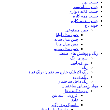
چسب پهن
چسب ساندیسی
چسب کاغذ دیواری
چسب همه کاره
چسب_همه_کاره
خونه باغ
چمن مصنوعی
چمن مدل آوانا
چمن مدل سایه
چمن مدل مانا
چمن مدل نسیم
رنگ و پوشش های صنعتی
اسپری رنگ
انواع پرایمر
رنگ
رنگ اکریلیک خارج ساختمان (رنگ نما)
رنگ چوب
رنگ داخل ساخنمان
مواد شیمیایی ساختمان
آب بند کننده ها
افزودنی آببند بتن
عایق
ماستیک و درزگیر
ماستیک پلی اورتان