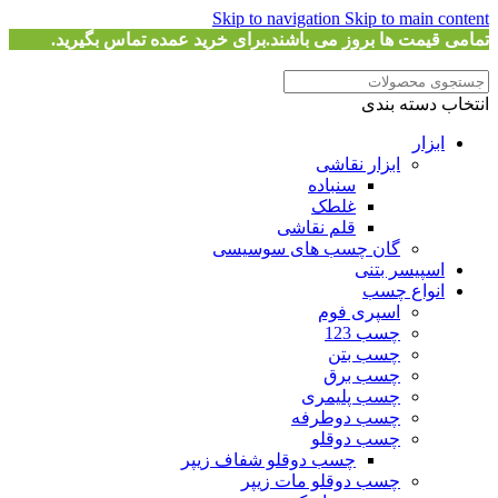
Skip to navigation
Skip to main content
تمامی قیمت ها بروز می باشند.برای خرید عمده تماس بگیرید.
انتخاب دسته بندی
ابزار
ابزار نقاشی
سنباده
غلطک
قلم نقاشی
گان چسب های سوسیسی
اسپیسر بتنی
انواع چسب
اسپری فوم
چسب 123
چسب بتن
چسب برق
چسب پلیمری
چسب دوطرفه
چسب دوقلو
چسب دوقلو شفاف زیپر
چسب دوقلو مات زیپر