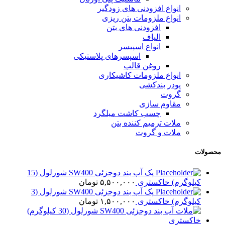
انواع افزودنی های زودگیر
انواع ملزومات بتن ریزی
افزودنی های بتن
الیاف
انواع اسپیسر
اسپسرهای پلاستیکی
روغن قالب
انواع ملزومات کاشیکاری
پودر بندکشی
گروت
مقاوم سازی
چسب کاشت میلگرد
ملات ترمیم کننده بتن
ملات و گروت
محصولات
پک آب بند دوجزئی SW400 شورلول (15
کیلوگرم) خاکستری
۵,۵۰۰,۰۰۰
تومان
پک آب بند دوجزئی SW400 شورلول (3
کیلوگرم) خاکستری
۱,۵۰۰,۰۰۰
تومان