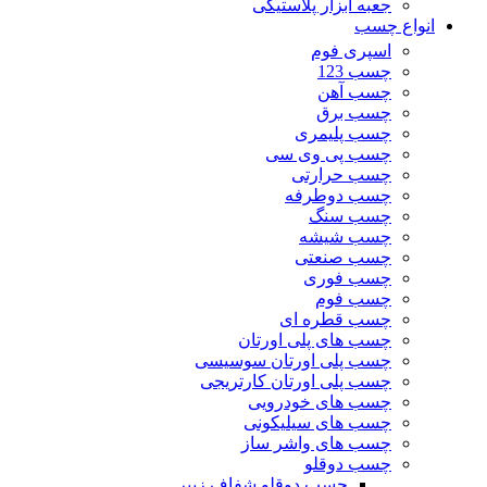
جعبه ابزار پلاستیکی
انواع چسب
اسپری فوم
چسب 123
چسب آهن
چسب برق
چسب پلیمری
چسب پی وی سی
چسب حرارتی
چسب دوطرفه
چسب سنگ
چسب شیشه
چسب صنعتی
چسب فوری
چسب فوم
چسب قطره ای
چسب های پلی اورتان
چسب پلی اورتان سوسیسی
چسب پلی اورتان کارتریجی
چسب های خودرویی
چسب های سیلیکونی
چسب های واشر ساز
چسب دوقلو
چسب دوقلو شفاف زیپر