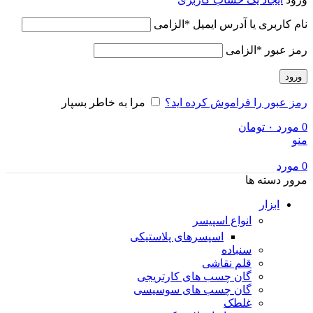
نام کاربری یا آدرس ایمیل
*
الزامی
رمز عبور
*
الزامی
ورود
رمز عبور را فراموش کرده اید؟
مرا به خاطر بسپار
0
مورد
۰
تومان
منو
0
مورد
مرور دسته ها
ابزار
انواع اسپیسر
اسپسرهای پلاستیکی
سنباده
قلم نقاشی
گان چسب های کارتریجی
گان چسب های سوسیسی
غلطک