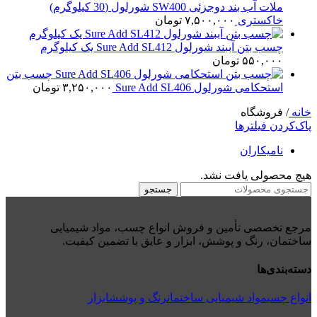
ملات آب بند دوجزئی SW400 شورلول (30 کیلوگرم)
خاکستری
۷,۵۰۰,۰۰۰
تومان
چسب بتن آببند شورلول Sure Add SL412 یک کیلوگرم
۵۵۰,۰۰۰
تومان
چسب بتن
استحکامی شورلول Sure Add SL406
۳,۲۵۰,۰۰۰
تومان
خانه
/
فروشگاه
پاک‌کردن فیلترها
نامیکاران
هیچ محصولی یافت نشد.
جستجو
مرجع تخصصی تأمین و فروش انواع چسب، مواد شیمیایی
ساختمان، رنگ و پوشش، ابزار و عایق با تضمین کیفیت.
دسته‌بندی‌ها
انواع چسب
مواد شیمیایی ساختمان
رنگ و پوشش
ابزار