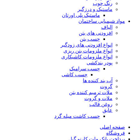
رنگ چوب
ماستیک و درزگیر
ماستیک پلی اورتان
مواد شیمیایی ساختمان
الیاف
افزودنی های بتن
چسب بتن
انواع افزودنی های زودگیر
انواع ملزومات بتن ریزی
انواع ملزومات کاشیکاری
پودر بندکشی
چسب سرامیک
چسب کاشی
آب بند کننده ها
گروت
ملات ترمیم کننده بتن
ملات و گروت
روغن قالب
عایق
چسب کاشت میله گرد
صفحه اصلی
فروشگاه
پرداخت بانک ملت کارنو گیل