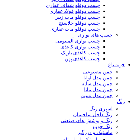
چسب دوقلو شفاف غفاری
چسب دوقلو فولاد غفاری
چسب دوقلو مات زیپر
چسب دوقلو جلاسنج
چسب دوقلو مات غفاری
چسب های نواری
چسب نواری آلمنیومی
چسب نواری کاغذی
چسب کاغذی باریک
چسب کاغذی پهن
خونه باغ
چمن مصنوعی
چمن مدل آوانا
چمن مدل سایه
چمن مدل مانا
چمن مدل نسیم
رنگ
اسپری رنگ
رنگ داخل ساخنمان
رنگ و پوشش های صنعتی
رنگ چوب
ماستیک و درزگیر
ماستیک پلی اورتان