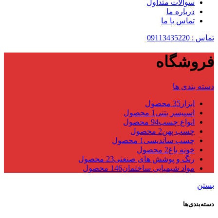
سوالات متداول
درباره ما
تماس با ما
تماس : 09113435220
فروشگاه
دسته بندی ها
ابزار
35 محصول
اسپیسر بتنی
1 محصول
انواع چسب
94 محصول
چسب پهن
2 محصول
چسب ساندیسی
1 محصول
خونه باغ
2 محصول
رنگ و پوشش های صنعتی
23 محصول
مواد شیمیایی ساختمان
146 محصول
بستن
دسته‌بندی‌ها