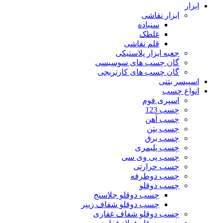
ابزار
ابزار نقاشی
سنباده
غلطک
قلم نقاشی
جعبه ابزار پلاستیکی
گان چسب های سوسیسی
گان چسب های کارتریجی
اسپیسر بتنی
انواع چسب
اسپری فوم
چسب 123
چسب آهن
چسب بتن
چسب برق
چسب پلیمری
چسب پی وی سی
چسب حرارتی
چسب دوطرفه
چسب دوقلو
چسب دوقلو جلاسنج
چسب دوقلو شفاف زیپر
چسب دوقلو شفاف غفاری