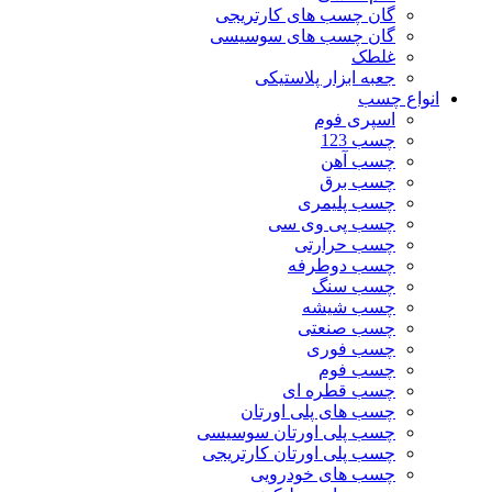
گان چسب های کارتریجی
گان چسب های سوسیسی
غلطک
جعبه ابزار پلاستیکی
انواع چسب
اسپری فوم
چسب 123
چسب آهن
چسب برق
چسب پلیمری
چسب پی وی سی
چسب حرارتی
چسب دوطرفه
چسب سنگ
چسب شیشه
چسب صنعتی
چسب فوری
چسب فوم
چسب قطره ای
چسب های پلی اورتان
چسب پلی اورتان سوسیسی
چسب پلی اورتان کارتریجی
چسب های خودرویی