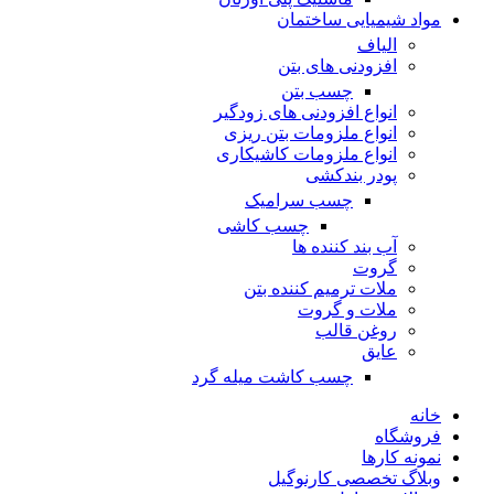
مواد شیمیایی ساختمان
الیاف
افزودنی های بتن
چسب بتن
انواع افزودنی های زودگیر
انواع ملزومات بتن ریزی
انواع ملزومات کاشیکاری
پودر بندکشی
چسب سرامیک
چسب کاشی
آب بند کننده ها
گروت
ملات ترمیم کننده بتن
ملات و گروت
روغن قالب
عایق
چسب کاشت میله گرد
خانه
فروشگاه
نمونه کارها
وبلاگ تخصصی کارنوگیل