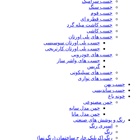
چسب سرامیک
چسب سنگ
چسب فوم
چسب قطره ای
چسب کاشت میله گرد
چسب کاشی
چسب های پلی اورتان
چسب پلی اورتان سوسیسی
چسب پلی اورتان کارتریجی
چسب های خودرویی
چسب های واشر ساز
گریس
چسب های سیلیکونی
چسب های نواری
چسب پهن
چسب ساندیسی
خونه باغ
چمن مصنوعی
چمن مدل سایه
چمن مدل مانا
رنگ و پوشش های صنعتی
اسپری رنگ
رنگ
رنگ اکریلیک خارج ساختمان (رنگ نما)