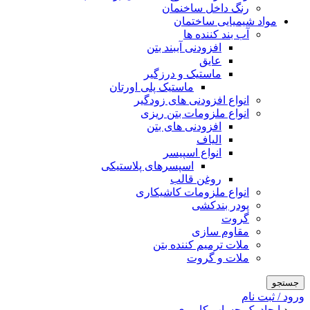
رنگ داخل ساخنمان
مواد شیمیایی ساختمان
آب بند کننده ها
افزودنی آببند بتن
عایق
ماستیک و درزگیر
ماستیک پلی اورتان
انواع افزودنی های زودگیر
انواع ملزومات بتن ریزی
افزودنی های بتن
الیاف
انواع اسپیسر
اسپسرهای پلاستیکی
روغن قالب
انواع ملزومات کاشیکاری
پودر بندکشی
گروت
مقاوم سازی
ملات ترمیم کننده بتن
ملات و گروت
جستجو
ورود / ثبت نام
ورود
ایجاد یک حساب کاربری