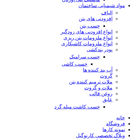
مواد شیمیایی ساختمان
الیاف
افزودنی های بتن
چسب بتن
انواع افزودنی های زودگیر
انواع ملزومات بتن ریزی
انواع ملزومات کاشیکاری
پودر بندکشی
چسب سرامیک
چسب کاشی
آب بند کننده ها
گروت
ملات ترمیم کننده بتن
ملات و گروت
روغن قالب
عایق
چسب کاشت میله گرد
خانه
فروشگاه
نمونه کارها
وبلاگ تخصصی کارنوگیل