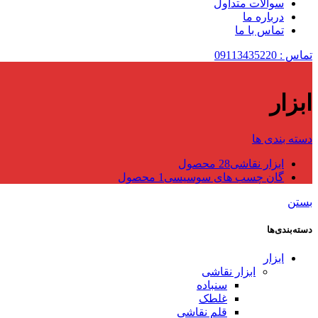
سوالات متداول
درباره ما
تماس با ما
تماس : 09113435220
ابزار
دسته بندی ها
ابزار نقاشی
28 محصول
گان چسب های سوسیسی
1 محصول
بستن
دسته‌بندی‌ها
ابزار
ابزار نقاشی
سنباده
غلطک
قلم نقاشی