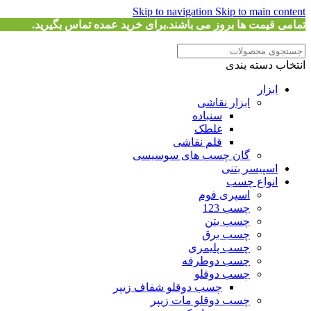
Skip to navigation
Skip to main content
تمامی قیمت ها بروز می باشند.برای خرید عمده تماس بگیرید.
انتخاب دسته بندی
ابزار
ابزار نقاشی
سنباده
غلطک
قلم نقاشی
گان چسب های سوسیسی
اسپیسر بتنی
انواع چسب
اسپری فوم
چسب 123
چسب بتن
چسب برق
چسب پلیمری
چسب دوطرفه
چسب دوقلو
چسب دوقلو شفاف زیپر
چسب دوقلو مات زیپر