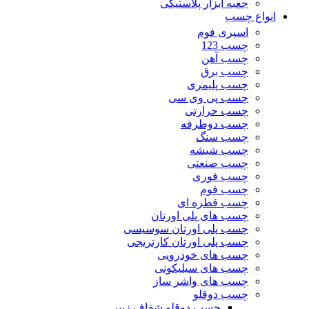
جعبه ابزار پلاستیکی
انواع چسب
اسپری فوم
چسب 123
چسب آهن
چسب برق
چسب پلیمری
چسب پی وی سی
چسب حرارتی
چسب دوطرفه
چسب سنگ
چسب شیشه
چسب صنعتی
چسب فوری
چسب فوم
چسب قطره ای
چسب های پلی اورتان
چسب پلی اورتان سوسیسی
چسب پلی اورتان کارتریجی
چسب های خودرویی
چسب های سیلیکونی
چسب های واشر ساز
چسب دوقلو
چسب دوقلو شفاف زیپر