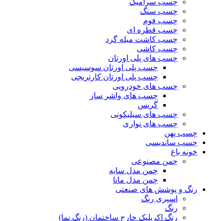
چسب سرامیک
چسب سنگ
چسب فوم
چسب قطره ای
چسب کاشت میله گرد
چسب کاشی
چسب های پلی اورتان
چسب پلی اورتان سوسیسی
چسب پلی اورتان کارتریجی
چسب های خودرویی
چسب های واشر ساز
گریس
چسب های سیلیکونی
چسب های نواری
چسب پهن
چسب ساندیسی
خونه باغ
چمن مصنوعی
چمن مدل سایه
چمن مدل مانا
رنگ و پوشش های صنعتی
اسپری رنگ
رنگ
رنگ اکریلیک خارج ساختمان (رنگ نما)