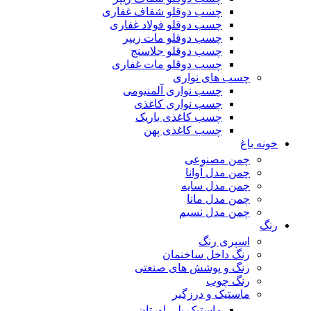
چسب دوقلو شفاف غفاری
چسب دوقلو فولاد غفاری
چسب دوقلو مات زیپر
چسب دوقلو جلاسنج
چسب دوقلو مات غفاری
چسب های نواری
چسب نواری آلمنیومی
چسب نواری کاغذی
چسب کاغذی باریک
چسب کاغذی پهن
خونه باغ
چمن مصنوعی
چمن مدل آوانا
چمن مدل سایه
چمن مدل مانا
چمن مدل نسیم
رنگ
اسپری رنگ
رنگ داخل ساخنمان
رنگ و پوشش های صنعتی
رنگ چوب
ماستیک و درزگیر
ماستیک پلی اورتان