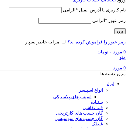
نام کاربری یا آدرس ایمیل
*
الزامی
رمز عبور
*
الزامی
ورود
رمز عبور را فراموش کرده اید؟
مرا به خاطر بسپار
0
مورد
۰
تومان
منو
0
مورد
مرور دسته ها
ابزار
انواع اسپیسر
اسپسرهای پلاستیکی
سنباده
قلم نقاشی
گان چسب های کارتریجی
گان چسب های سوسیسی
غلطک