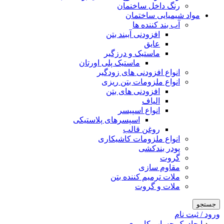
رنگ داخل ساخنمان
مواد شیمیایی ساختمان
آب بند کننده ها
افزودنی آببند بتن
عایق
ماستیک و درزگیر
ماستیک پلی اورتان
انواع افزودنی های زودگیر
انواع ملزومات بتن ریزی
افزودنی های بتن
الیاف
انواع اسپیسر
اسپسرهای پلاستیکی
روغن قالب
انواع ملزومات کاشیکاری
پودر بندکشی
گروت
مقاوم سازی
ملات ترمیم کننده بتن
ملات و گروت
جستجو
ورود / ثبت نام
ورود
ایجاد یک حساب کاربری